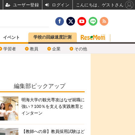
ユーザー登録
ログイン
こんにちは、ゲストさん
学校の回線速度計測
イベント
学習者
教員
企業
その他
編集部ピックアップ
明海大学の観光専攻はなぜ就職に
強い？100％を支える実践教育と
インターン
【教師への扉】教員採用試験はど