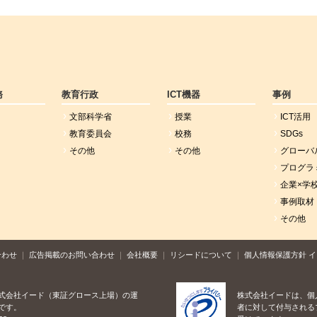
務
教育行政
ICT機器
事例
文部科学省
授業
ICT活用
教育委員会
校務
SDGs
その他
その他
グローバ
プログラ
企業×学
事例取材
その他
合わせ
広告掲載のお問い合わせ
会社概要
リシードについて
個人情報保護方針
イ
式会社イード（東証グロース上場）の運
株式会社イードは、個
です。
者に対して付与される