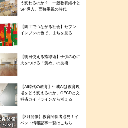
う変わるのか？ 一般教養縮小と
SPI導入、面接重視の時代
【図工でつながる社会】セブン‐
イレブンの色で、まちを見る
【明日使える指導術】子供の心に
火をつける「褒め」の技術
【AI時代の教育】生成AIは教育現
場をどう変えるのか、OECDと文
科省ガイドラインから考える
【8月開催】教育関係者必見！イ
ベント情報記事一覧はこちら