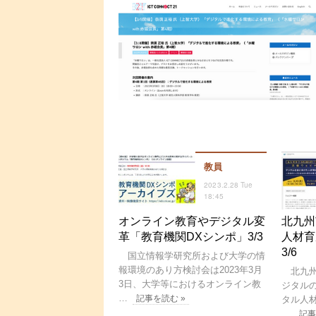
教員
2023.2.28 Tue
18:45
オンライン教育やデジタル変
北九州
革「教育機関DXシンポ」3/3
人材育
3/6
国立情報学研究所および大学の情
報環境のあり方検討会は2023年3月
北九州
3日、大学等におけるオンライン教
ジタルの
…
記事を読む »
タル人
…
記事