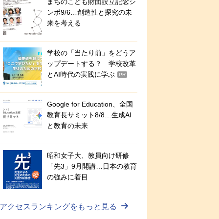
まちのこども財団設立記念シ
ンポ9/6…創造性と探究の未
来を考える
学校の「当たり前」をどうア
ップデートする？ 学校改革
とAI時代の実践に学ぶ
PR
Google for Education、全国
教育長サミット8/8…生成AI
と教育の未来
昭和女子大、教員向け研修
「先3」9月開講…日本の教育
の強みに着目
アクセスランキングをもっと見る