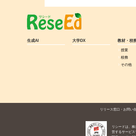
生成AI
大学DX
教材・校
授業
校務
その他
リリース窓口・お問い
リシードは、株
営するサービス