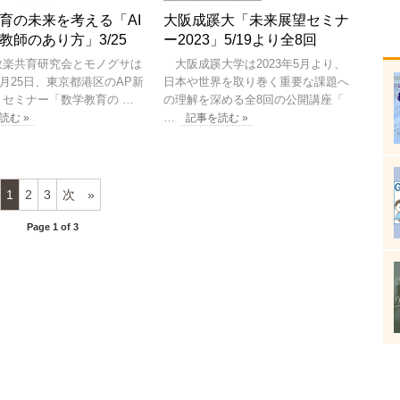
育の未来を考える「AI
大阪成蹊大「未来展望セミナ
教師のあり方」3/25
ー2023」5/19より全8回
楽共育研究会とモノグサは
大阪成蹊大学は2023年5月より、
年3月25日、東京都港区のAP新
日本や世界を取り巻く重要な課題へ
、セミナー「数学教育の …
の理解を深める全8回の公開講座「
…
読む »
記事を読む »
1
2
3
次
Page 1 of 3