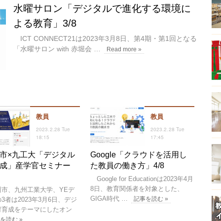
水曜サロン「デジタルで進化する環境に
よる教育」3/8
ICT CONNECT21は2023年3月8日、第4期・第1回となる
「水曜サロン with 赤堀会 …
Read more »
教員
教員
2023.2.28 Tue
2023.2.28 Tue
18:15
17:45
市×九工大「デジタル
Google「クラウドを活用し
成」産学官セミナー
た教員の働き方」4/8
Google for Educationは2023年4月
8日、教育関係者を対象とした、
市、九州工業大学、YEデ
GIGA時代 …
記事を読む »
3者は2023年3月6日、デジ
材育成をテーマにしたオン
を読む »