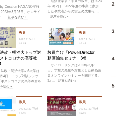
経済産業省「未来の教室」は2023
年3月2日、2022年度の事業に参加
by Creation NAGANO実行
した事業者からの実証の成果報 …
2023年3月25日、オンライ
記事を読む »
 …
記事を読む »
教員
教員
2023.2.24 Fri
2023.2.24 Fri
18:15
16:45
法政・明治大トップ対
教員向け「PowerDirector」
ストコロナの高等教
動画編集セミナー3/8
4
サイバーリンクは2023年3月8
日、学校の先生を対象とした動画編
法政・明治大学の3大学は
集オンラインセミナーを開催する。
年3月4日、トップ対談シンポ
動 …
記事を読む »
「ポストコロナの高等教育を
を読む »
教員
教員
2023.2.22 Wed
2023.2.22 Wed
14:45
12:15