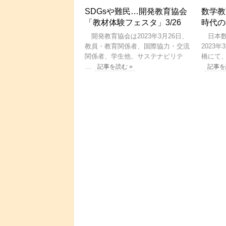
SDGsや難民…開発教育協会
数学教
「教材体験フェスタ」3/26
時代の
開発教育協会は2023年3月26日、
日本数
教員・教育関係者、国際協力・交流
2023
関係者、学生他、サステナビリテ
橋にて
…
記事を読む »
記事を