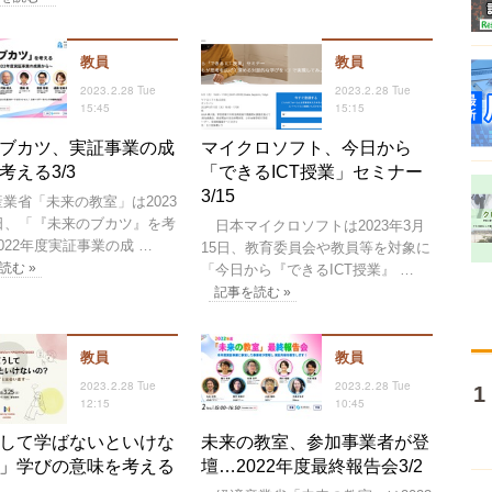
教員
教員
2023.2.28 Tue
2023.2.28 Tue
15:45
15:15
ブカツ、実証事業の成
マイクロソフト、今日から
考える3/3
「できるICT授業」セミナー
3/15
業省「未来の教室」は2023
3日、「『未来のブカツ』を考
日本マイクロソフトは2023年3月
022年度実証事業の成 …
15日、教育委員会や教員等を対象に
読む »
「今日から『できるICT授業』 …
記事を読む »
教員
教員
2023.2.28 Tue
2023.2.28 Tue
12:15
10:45
して学ばないといけな
未来の教室、参加事業者が登
」学びの意味を考える
壇…2022年度最終報告会3/2