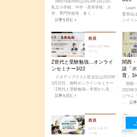
NextTeachersは2023年3月23日、
私立小学校、中学・高等学校、大
Learn 
学、専門学校等、多く …
委員会は
記事を読む »
ンイベン
教員
2023.2.27 Mon
17:15
Z世代と受験勉強…オンライ
関西・
ンセミナー3/22
談「ポ
育」3/
スタディプラスと旺文社は2023年
3月22日、無料オンラインセミナー
関西・
「Z世代と受験勉強～学習から見 …
2023
記事を読む »
ジウム
…
記事
教員
2023.2.24 Fri
11:45