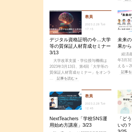
教員
2023.2.28 Tue
17:15
デジタル資格証明の今…大学
未来の
等の質保証人材育成セミナー
果から
3/13
経済産
年3月
大学改革支援・学位授与機構は
える～2
2023年3月13日、第4回「大学等の
記事を
質保証人材育成セミナー」をオンラ
…
記事を読む »
教員
2023.2.28 Tue
12:45
NextTeachers「学校SNS運
「どう
用始め方講座」3/23
いの？
3/25