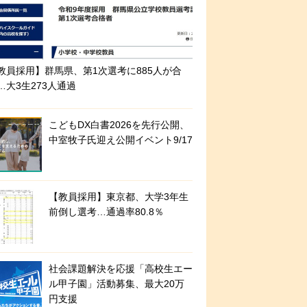
教員採用】群馬県、第1次選考に885人が合
…大3生273人通過
こどもDX白書2026を先行公開、
中室牧子氏迎え公開イベント9/17
【教員採用】東京都、大学3年生
前倒し選考…通過率80.8％
社会課題解決を応援「高校生エー
ル甲子園」活動募集、最大20万
円支援