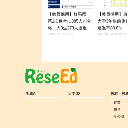
【教員採用】群馬県、
【教員採用】東
第1次選考に885人が合
大学3年生前倒
格…大3生273人通過
通過率80.8％
2026.8.6 Thu 9:15
2026.8.5 Wed 18:15
生成AI
大学DX
教材・校
授業
校務
その他