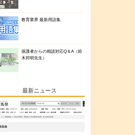
教育業界 最新用語集
保護者からの相談対応Q＆A（鈴
木邦明先生）
最新ニュース