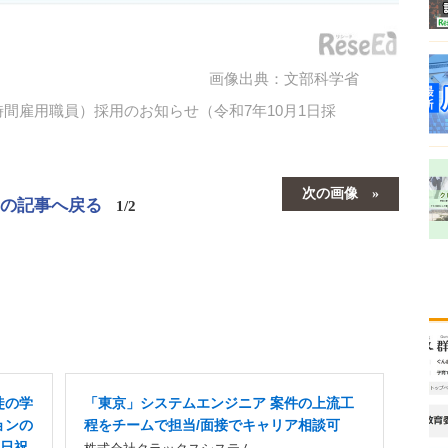
画像出典：文部科学省
間雇用職員）採用のお知らせ（令和7年10月1日採
次の画像
この記事へ戻る
1/2
徒の学
「東京」システムエンジニア 案件の上流工
ョンの
程をチームで担当/面接でキャリア相談可
土日祝