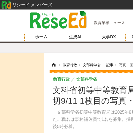
リシード メンバーズ
教育業界ニュース
ホーム
生成AI
大学DX
ホーム
›
教育行政
›
文部科学省
›
記事
›
写真・
教育行政
文部科学省
文科省初等中等教育
切9/11 1枚目の写真
文部科学省初等中等教育局は2025年8
た。職名は事務補佐員で1名を募集。採用期
後5時必着。