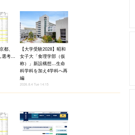
京都、
【大学受験2028】昭和
し選考…
女子大「食理学部（仮
称）」新設構想…生命
科学科を加え4学科へ再
編
2026.8.4 Tue 14:15