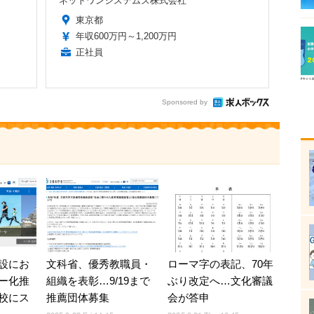
ネットワンシステムズ株式会社
東京都
年収600万円～1,200万円
正社員
Sponsored by
設にお
文科省、優秀教職員・
ローマ字の表記、70年
ー化推
組織を表彰…9/19まで
ぶり改定へ…文化審議
校にス
推薦団体募集
会が答申