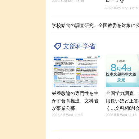
ロープを
2025.8.25 Mon 16:15
2025.8.25 Mon 11:15
学校給食の調査研究、全国教委を対象に公
文部科学省
全国学力調査、
栄養教諭の専門性を生
用長いほど正答
かす食育推進、文科省
く…文科相8/4
が事業公募
2026.8.5 Wed 11:15
2026.8.5 Wed 11:45