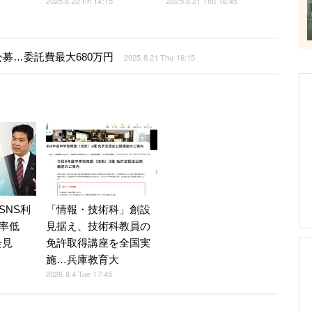
2025.8.22 Fri 14:15
2025.8.21 Thu 16:45
募…委託費最大680万円
2025.8.21 Thu 16:15
SNS利
「情報・技術科」創設
率低
見据え、技術科教員の
会見
免許取得講座を全国実
施…兵庫教育大
2026.8.4 Tue 17:45