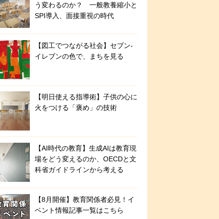
う変わるのか？ 一般教養縮小と
SPI導入、面接重視の時代
【図工でつながる社会】セブン‐
イレブンの色で、まちを見る
【明日使える指導術】子供の心に
火をつける「褒め」の技術
【AI時代の教育】生成AIは教育現
場をどう変えるのか、OECDと文
科省ガイドラインから考える
【8月開催】教育関係者必見！イ
ベント情報記事一覧はこちら