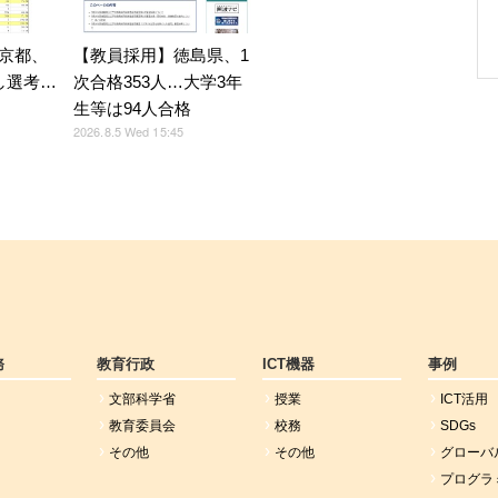
京都、
【教員採用】徳島県、1
し選考…
次合格353人…大学3年
生等は94人合格
2026.8.5 Wed 15:45
務
教育行政
ICT機器
事例
文部科学省
授業
ICT活用
教育委員会
校務
SDGs
その他
その他
グローバ
プログラ