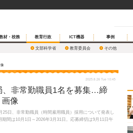
教材・校務
教育行政
ICT機器
事例
文部科学省
教育委員会
その他
画像
2025.8.26 Tue 10:45
局、非常勤職員1名を募集…締
・画像
月25日、非常勤職員（時間雇用職員）採用について発表し
間は10月1日～2026年3月31日。応募締切は9月11日午