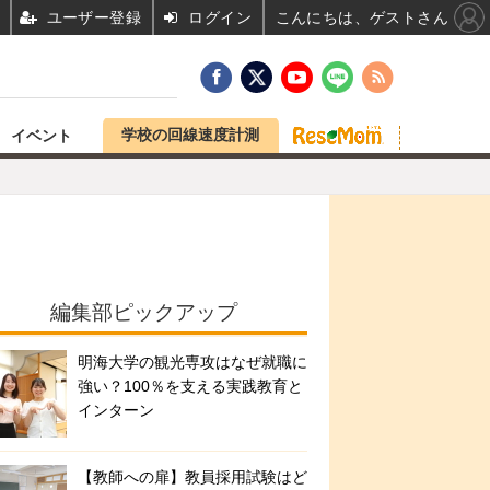
ユーザー登録
ログイン
こんにちは、ゲストさん
学校の回線速度計測
イベント
編集部ピックアップ
明海大学の観光専攻はなぜ就職に
強い？100％を支える実践教育と
インターン
【教師への扉】教員採用試験はど