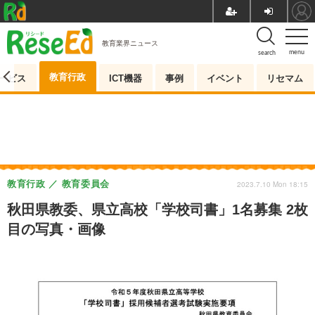
教育業界ニュース
menu
search
教育行政
ービス
ICT機器
事例
イベント
リセマム
教育行政
教育委員会
2023.7.10 Mon 18:15
秋田県教委、県立高校「学校司書」1名募集 2枚
目の写真・画像