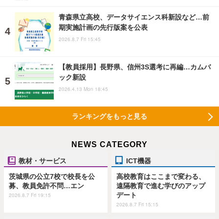
青森県立高校、データサイエンス科新設など…前
期実施計画の先行版案を公表
2026.8.7 Fri 15:45
【教員採用】長野県、信州3S選考に再編…カムバ
ック新設
2026.4.13 Mon 18:45
ランキングをもっと見る
NEWS CATEGORY
教材・サービス
ICT機器
茨城県の公立7校で校長を公
高校教育はここまで変わる、
募、教員免許不問…エン
遠隔教育で進む学びのアップ
デート
2026.8.7 Fri 19:15
2026.8.7 Fri 15:15