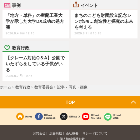
事例
イベント
「地方・単科」の室蘭工業大
まちのこども財団設立記念シ
学が示した大学DX成功の処方
ンポ9/6…創造性と探究の未来
箋
を考える
2026.8.4 Tue 12:15
2026.8.7 Fri 16:15
教育行政
【クレーム対応Q＆A】公園で
いたずらをしている子供がい
る
2026.8.7 Fri 19:45
ホーム
›
教育行政
›
教育委員会
›
記事
›
写真・画像
TOP
Official
Official
Official
Home
Official X
Facebook
YouTube
LINE
お問合せ
広告掲載
会社概要
リシードについて
個人情報保護方針