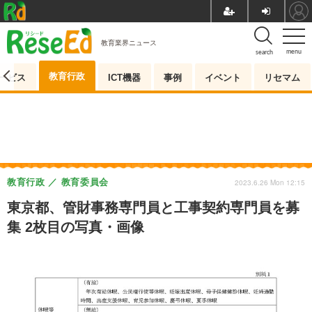
教育業界ニュース
menu
search
教育行政
ービス
ICT機器
事例
イベント
リセマム
教育行政
教育委員会
2023.6.26 Mon 12:15
東京都、管財事務専門員と工事契約専門員を募
集 2枚目の写真・画像