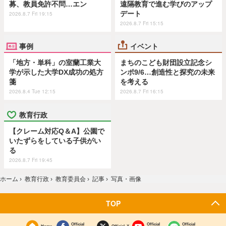
募、教員免許不問…エン
遠隔教育で進む学びのアップ
デート
2026.8.7 Fri 19:15
2026.8.7 Fri 15:15
事例
イベント
「地方・単科」の室蘭工業大
まちのこども財団設立記念シ
学が示した大学DX成功の処方
ンポ9/6…創造性と探究の未来
箋
を考える
2026.8.4 Tue 12:15
2026.8.7 Fri 16:15
教育行政
【クレーム対応Q＆A】公園で
いたずらをしている子供がい
る
2026.8.7 Fri 19:45
ホーム
›
教育行政
›
教育委員会
›
記事
›
写真・画像
TOP
Official
Official
Official
Home
Official X