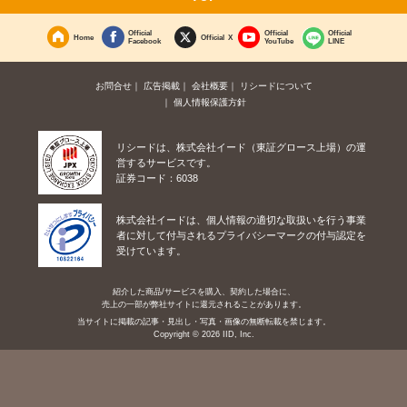
Official
Official
Official
Home
Official X
Facebook
YouTube
LINE
お問合せ
広告掲載
会社概要
リシードについて
個人情報保護方針
リシードは、株式会社イード（東証グロース上場）の運
営するサービスです。
証券コード：6038
株式会社イードは、個人情報の適切な取扱いを行う事業
者に対して付与されるプライバシーマークの付与認定を
受けています。
紹介した商品/サービスを購入、契約した場合に、
売上の一部が弊社サイトに還元されることがあります。
当サイトに掲載の記事・見出し・写真・画像の無断転載を禁じます。
Copyright © 2026 IID, Inc.