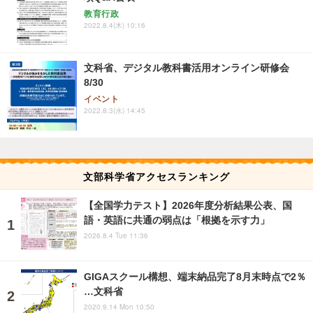
教育行政
2022.8.4(木) 10:16
文科省、デジタル教科書活用オンライン研修会
8/30
イベント
2022.8.3(水) 14:45
文部科学省アクセスランキング
【全国学力テスト】2026年度分析結果公表、国
語・英語に共通の弱点は「根拠を示す力」
2026.8.4 Tue 11:36
GIGAスクール構想、端末納品完了8月末時点で2％
…文科省
2020.9.14 Mon 10:50