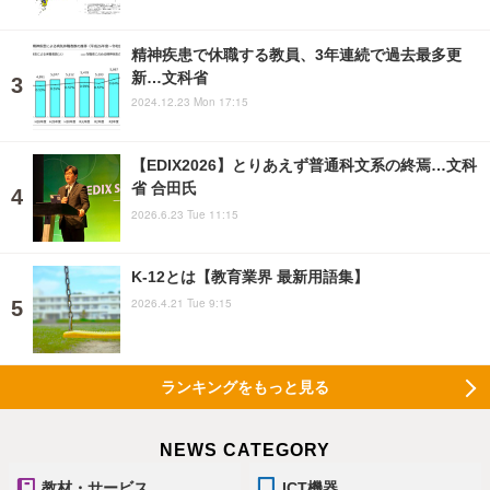
精神疾患で休職する教員、3年連続で過去最多更
新…文科省
2024.12.23 Mon 17:15
【EDIX2026】とりあえず普通科文系の終焉…文科
省 合田氏
2026.6.23 Tue 11:15
K-12とは【教育業界 最新用語集】
2026.4.21 Tue 9:15
ランキングをもっと見る
NEWS CATEGORY
教材・サービス
ICT機器