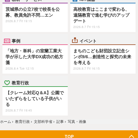
茨城県の公立7校で校長を公
高校教育はここまで変わる、
募、教員免許不問…エン
遠隔教育で進む学びのアップ
デート
2026.8.7 Fri 19:15
2026.8.7 Fri 15:15
事例
イベント
「地方・単科」の室蘭工業大
まちのこども財団設立記念シ
学が示した大学DX成功の処方
ンポ9/6…創造性と探究の未来
箋
を考える
2026.8.4 Tue 12:15
2026.8.7 Fri 16:15
教育行政
【クレーム対応Q＆A】公園で
いたずらをしている子供がい
る
2026.8.7 Fri 19:45
ホーム
›
教育行政
›
文部科学省
›
記事
›
写真・画像
TOP