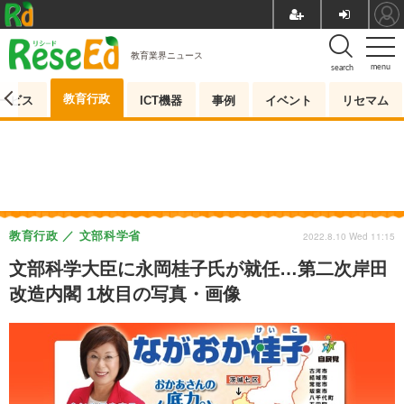
教育業界ニュース
menu
search
教育行政
ービス
ICT機器
事例
イベント
リセマム
教育行政
文部科学省
2022.8.10 Wed 11:15
文部科学大臣に永岡桂子氏が就任…第二次岸田
改造内閣 1枚目の写真・画像