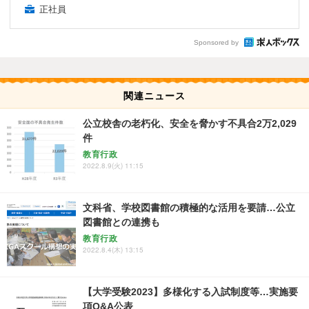
正社員
Sponsored by
関連ニュース
公立校舎の老朽化、安全を脅かす不具合2万2,029
件
教育行政
2022.8.9(火) 11:15
文科省、学校図書館の積極的な活用を要請…公立
図書館との連携も
教育行政
2022.8.4(木) 13:15
【大学受験2023】多様化する入試制度等…実施要
項Q&A公表