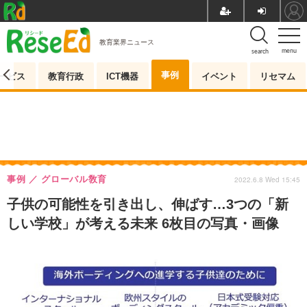
教育業界ニュース
menu
search
事例
ービス
教育行政
ICT機器
イベント
リセマム
事例
グローバル敎育
2022.6.8 Wed 15:45
子供の可能性を引き出し、伸ばす…3つの「新
しい学校」が考える未来 6枚目の写真・画像