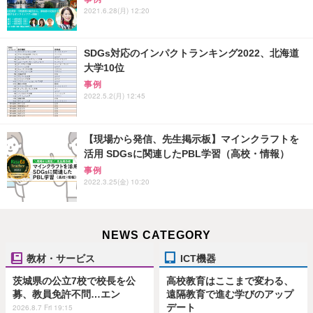
2021.6.28(月) 12:20
SDGs対応のインパクトランキング2022、北海道
大学10位
事例
2022.5.2(月) 12:45
【現場から発信、先生掲示板】マインクラフトを
活用 SDGsに関連したPBL学習（高校・情報）
事例
2022.3.25(金) 10:20
NEWS CATEGORY
教材・サービス
ICT機器
茨城県の公立7校で校長を公
高校教育はここまで変わる、
募、教員免許不問…エン
遠隔教育で進む学びのアップ
デート
2026.8.7 Fri 19:15