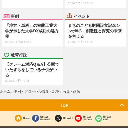
2026.8.7 Fri 15:15
事例
イベント
「地方・単科」の室蘭工業大
まちのこども財団設立記念シ
学が示した大学DX成功の処方
ンポ9/6…創造性と探究の未来
箋
を考える
2026.8.4 Tue 12:15
2026.8.7 Fri 16:15
教育行政
【クレーム対応Q＆A】公園で
いたずらをしている子供がい
る
2026.8.7 Fri 19:45
ホーム
›
事例
›
グローバル敎育
›
記事
›
写真・画像
TOP
Official
Official
Official
Home
Official X
Facebook
YouTube
LINE