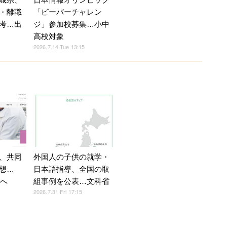
「ビーバーチャレン
・離職
ジ」参加校募集…小中
考…出
高校対象
2026.7.14 Tue 13:15
、共同
外国人の子供の就学・
想…
日本語指導、全国の取
置へ
組事例を公表…文科省
2026.7.31 Fri 17:15