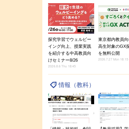
探究学習でウェルビー
東京都内教員向
イング向上、授業実践
高生対象のGX
を紹介する中高教員向
を無料公開
2026.7.27 Mon 18:15
けセミナー8/26
2026.8.6 Thu 18:45
情報（教科）
「情報・技術科」創設
【教員採用】茨