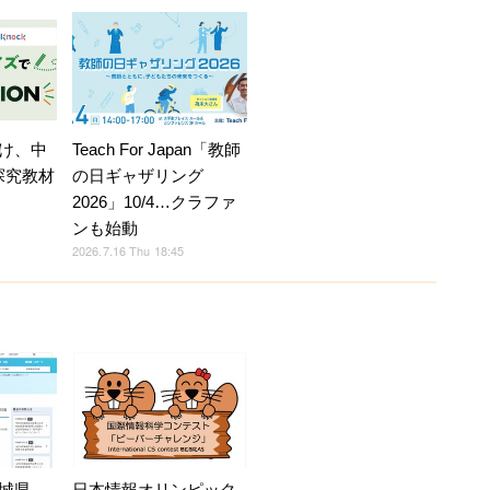
け、中
Teach For Japan「教師
探究教材
の日ギャザリング
2026」10/4…クラファ
ンも始動
2026.7.16 Thu 18:45
日本情報オリンピック
城県、