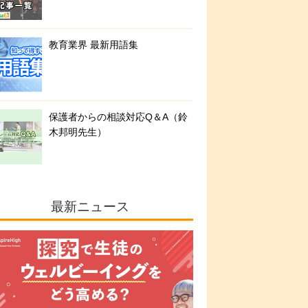
教育業界 最新用語集
保護者からの相談対応Q＆A（鈴
木邦明先生）
最新ニュース