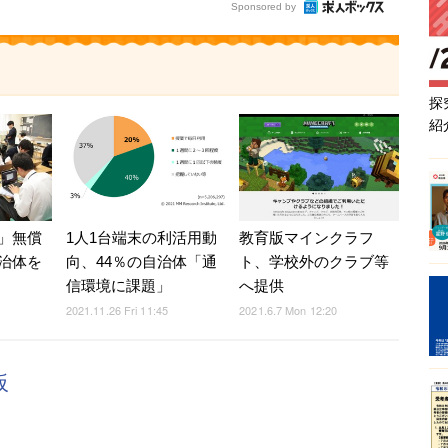
Sponsored by
探
紹
」無償
1人1台端末の利活用動
教育版マインクラフ
治体を
向、44％の自治体「通
ト、学校外のクラブ等
信環境に課題」
へ提供
2021.11.26 Fri 11:45
2021.6.7 Mon 12:20
板