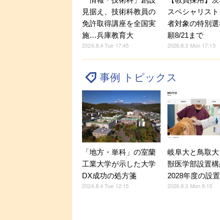
見据え、技術科教員の
スペシャリスト
免許取得講座を全国実
者対象の特別選
施…兵庫教育大
願8/21まで
2026.8.4 Tue 17:45
2026.8.3 Mon 17:15
事例 トピックス
「地方・単科」の室蘭
岐阜大と鳥取大
工業大学が示した大学
獣医学部設置構
DX成功の処方箋
2028年度の設
2026.8.4 Tue 12:15
2026.8.3 Mon 9:15