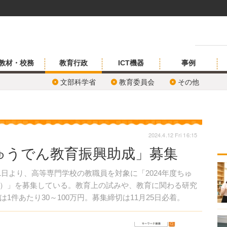
教材・校務
教育行政
ICT機器
事例
文部科学省
教育委員会
その他
2024.4.12 Fri 16:15
ゅうでん教育振興助成」募集
1日より、高等専門学校の教職員を対象に「2024年度ちゅ
）」を募集している。教育上の試みや、教育に関わる研究
件あたり30～100万円。募集締切は11月25日必着。