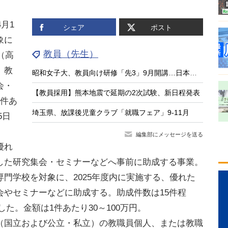
月1
シェア
ポスト
象に
教員（先生）
（高
。教
昭和女子大、教員向け研修「先3」9月開講…日本の教育の強みに着目
会・
【教員採用】熊本地震で延期の2次試験、新日程発表
1件あ
埼玉県、放課後児童クラブ「就職フェア」9-11月
5日
編集部にメッセージを送る
優れ
した研究集会・セミナーなどへ事前に助成する事業。
門学校を対象に、2025年度内に実施する、優れた
会やセミナーなどに助成する。助成件数は15件程
成した。金額は1件あたり30～100万円。
国立および公立・私立）の教職員個人、または教職