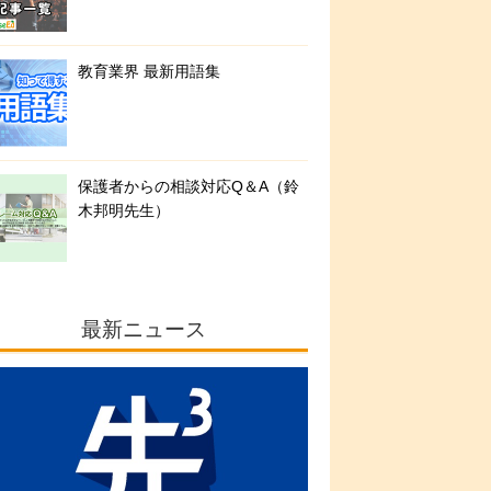
教育業界 最新用語集
保護者からの相談対応Q＆A（鈴
木邦明先生）
最新ニュース