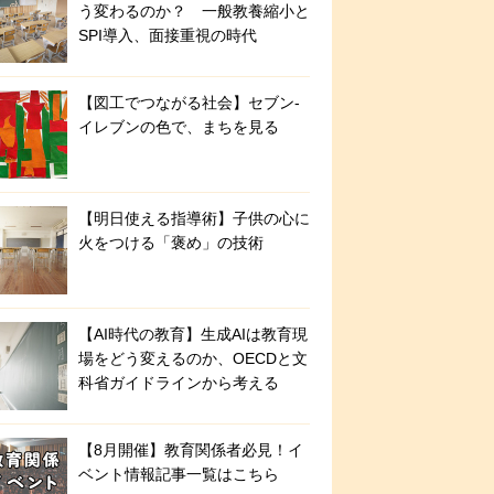
う変わるのか？ 一般教養縮小と
SPI導入、面接重視の時代
【図工でつながる社会】セブン‐
イレブンの色で、まちを見る
【明日使える指導術】子供の心に
火をつける「褒め」の技術
【AI時代の教育】生成AIは教育現
場をどう変えるのか、OECDと文
科省ガイドラインから考える
【8月開催】教育関係者必見！イ
ベント情報記事一覧はこちら