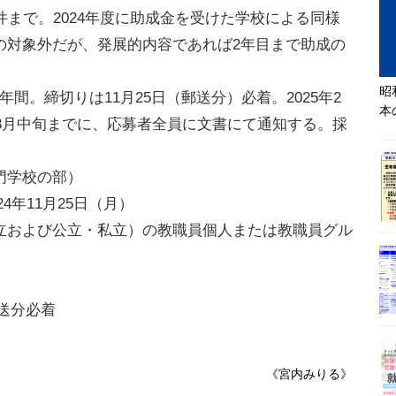
件まで。2024年度に助成金を受けた学校による同様
の対象外だが、発展的内容であれば2年目まで助成の
昭
年間。締切りは11月25日（郵送分）必着。2025年2
本
年3月中旬までに、応募者全員に文書にて通知する。採
。
門学校の部）
24年11月25日（月）
立および公立・私立）の教職員個人または教職員グル
郵送分必着
《宮内みりる》