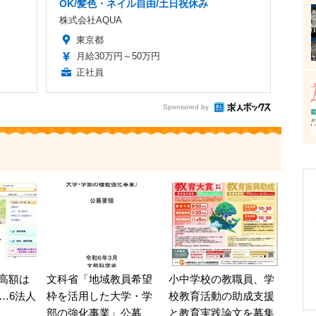
OK/髪色・ネイル自由/土日祝休み
株式会社AQUA
東京都
月給30万円～50万円
正社員
Sponsored by
高額は
文科省「地域教員希望
小中学校の教職員、学
…6法人
枠を活用した大学・学
校教育活動の助成支援
部の強化事業」公募
と教育実践論文を募集