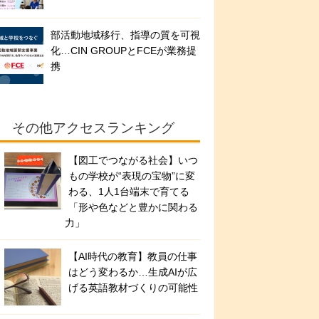
部活動地域移行、指導の質を可視
化…CIN GROUPとFCEが業務提
携
その他アクセスランキング
【図工でつながる社会】いつ
もの学校が“表現の宝物”に変
わる、1人1台端末で育てる
「形や色などと豊かに関わる
力」
【AI時代の教育】教員の仕事
はどう変わるか…生成AIが広
げる英語教材づくりの可能性