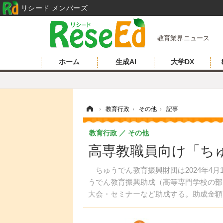
リシード メンバーズ
教育業界ニュース
ホーム
生成AI
大学DX
ホーム
›
教育行政
›
その他
›
記事
教育行政
その他
高専教職員向け「ち
ちゅうでん教育振興財団は2024年4月
うでん教育振興助成（高等専門学校の部
大会・セミナーなど助成する。助成金額は1