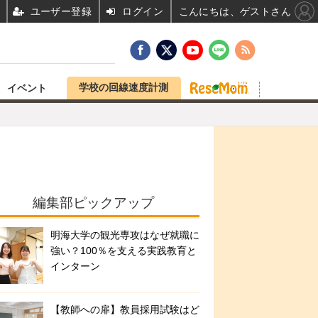
ユーザー登録
ログイン
こんにちは、ゲストさん
学校の回線速度計測
イベント
編集部ピックアップ
明海大学の観光専攻はなぜ就職に
強い？100％を支える実践教育と
インターン
【教師への扉】教員採用試験はど