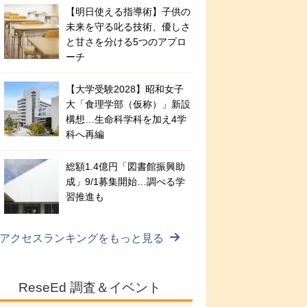
【明日使える指導術】子供の
未来を守る叱る技術、優しさ
と甘さを分ける5つのアプロ
ーチ
【大学受験2028】昭和女子
大「食理学部（仮称）」新設
構想…生命科学科を加え4学
科へ再編
総額1.4億円「図書館振興助
成」9/1募集開始…調べる学
習推進も
アクセスランキングをもっと見る
ReseEd 調査＆イベント