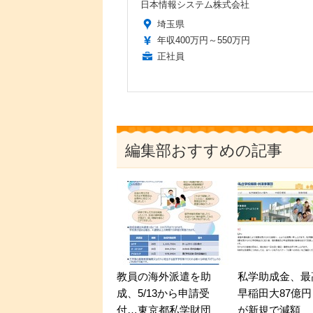
日本情報システム株式会社
埼玉県
年収400万円～550万円
正社員
編集部おすすめの記事
教員の海外派遣を助
私学助成金、最
成、5/13から申請受
早稲田大87億円
付…東京都私学財団
が新規で減額