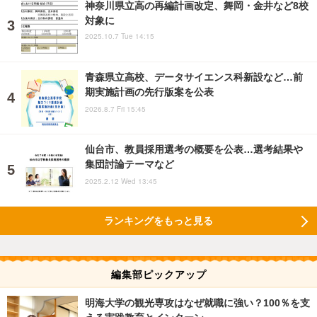
神奈川県立高の再編計画改定、舞岡・金井など8校
対象に
2025.10.7 Tue 14:15
青森県立高校、データサイエンス科新設など…前
期実施計画の先行版案を公表
2026.8.7 Fri 15:45
仙台市、教員採用選考の概要を公表…選考結果や
集団討論テーマなど
2025.2.12 Wed 13:45
ランキングをもっと見る
編集部ピックアップ
明海大学の観光専攻はなぜ就職に強い？100％を支