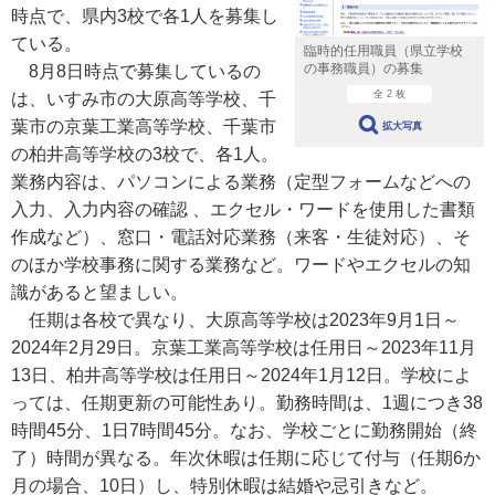
時点で、県内3校で各1人を募集し
ている。
臨時的任用職員（県立学校
の事務職員）の募集
8月8日時点で募集しているの
全 2 枚
は、いすみ市の大原高等学校、千
葉市の京葉工業高等学校、千葉市
拡大写真
の柏井高等学校の3校で、各1人。
業務内容は、パソコンによる業務（定型フォームなどへの
入力、入力内容の確認 、エクセル・ワードを使用した書類
作成など）、窓口・電話対応業務（来客・生徒対応）、そ
のほか学校事務に関する業務など。ワードやエクセルの知
識があると望ましい。
任期は各校で異なり、大原高等学校は2023年9月1日～
2024年2月29日。京葉工業高等学校は任用日～2023年11月
13日、柏井高等学校は任用日～2024年1月12日。学校によ
っては、任期更新の可能性あり。勤務時間は、1週につき38
時間45分、1日7時間45分。なお、学校ごとに勤務開始（終
了）時間が異なる。年次休暇は任期に応じて付与（任期6か
月の場合、10日）し、特別休暇は結婚や忌引きなど。