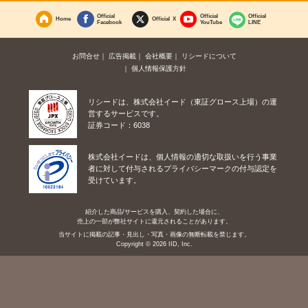
Official
Official
Official
Home
Official X
Facebook
YouTube
LINE
お問合せ
広告掲載
会社概要
リシードについて
個人情報保護方針
リシードは、株式会社イード（東証グロース上場）の運
営するサービスです。
証券コード：6038
株式会社イードは、個人情報の適切な取扱いを行う事業
者に対して付与されるプライバシーマークの付与認定を
受けています。
紹介した商品/サービスを購入、契約した場合に、
売上の一部が弊社サイトに還元されることがあります。
当サイトに掲載の記事・見出し・写真・画像の無断転載を禁じます。
Copyright © 2026 IID, Inc.