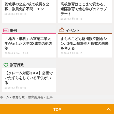
茨城県の公立7校で校長を公
高校教育はここまで変わる、
募、教員免許不問…エン
遠隔教育で進む学びのアップ
デート
2026.8.7 Fri 19:15
2026.8.7 Fri 15:15
事例
イベント
「地方・単科」の室蘭工業大
まちのこども財団設立記念シ
学が示した大学DX成功の処方
ンポ9/6…創造性と探究の未来
箋
を考える
2026.8.4 Tue 12:15
2026.8.7 Fri 16:15
教育行政
【クレーム対応Q＆A】公園で
いたずらをしている子供がい
る
2026.8.7 Fri 19:45
ホーム
›
教育行政
›
教育委員会
›
記事
TOP