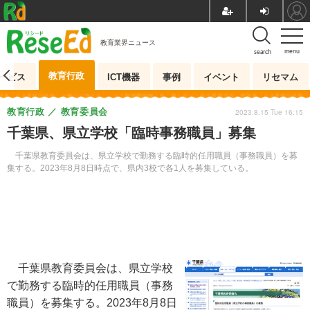
教育業界ニュース
menu
search
教育行政
ービス
ICT機器
事例
イベント
リセマム
教育行政
教育委員会
2023.8.15 Tue 16:15
千葉県、県立学校「臨時事務職員」募集
千葉県教育委員会は、県立学校で勤務する臨時的任用職員（事務職員）を募
集する。2023年8月8日時点で、県内3校で各1人を募集している。
千葉県教育委員会は、県立学校
で勤務する臨時的任用職員（事務
職員）を募集する。2023年8月8日