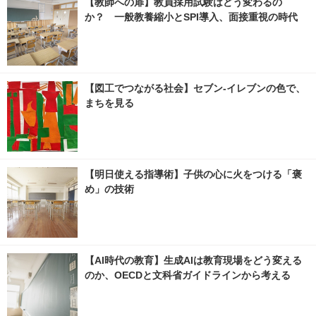
【教師への扉】教員採用試験はどう変わるの
か？ 一般教養縮小とSPI導入、面接重視の時代
【図工でつながる社会】セブン‐イレブンの色で、
まちを見る
【明日使える指導術】子供の心に火をつける「褒
め」の技術
【AI時代の教育】生成AIは教育現場をどう変える
のか、OECDと文科省ガイドラインから考える