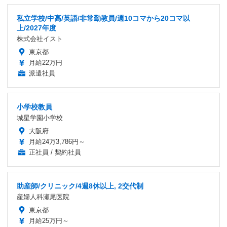
私立学校/中高/英語/非常勤教員/週10コマから20コマ以
上/2027年度
株式会社イスト
東京都
月給22万円
派遣社員
小学校教員
城星学園小学校
大阪府
月給24万3,786円～
正社員 / 契約社員
助産師/クリニック/4週8休以上, 2交代制
産婦人科瀬尾医院
東京都
月給25万円～