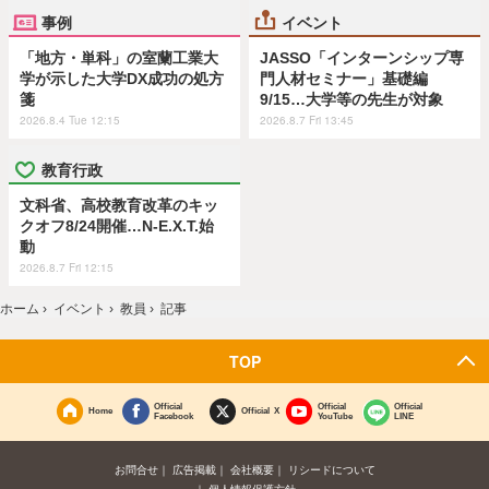
事例
イベント
「地方・単科」の室蘭工業大
JASSO「インターンシップ専
学が示した大学DX成功の処方
門人材セミナー」基礎編
箋
9/15…大学等の先生が対象
2026.8.4 Tue 12:15
2026.8.7 Fri 13:45
教育行政
文科省、高校教育改革のキッ
クオフ8/24開催…N-E.X.T.始
動
2026.8.7 Fri 12:15
ホーム
›
イベント
›
教員
›
記事
TOP
Official
Official
Official
Home
Official X
Facebook
YouTube
LINE
お問合せ
広告掲載
会社概要
リシードについて