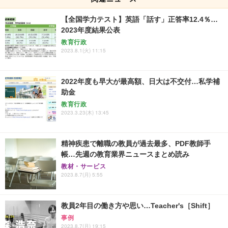
【全国学力テスト】英語「話す」正答率12.4％…
2023年度結果公表
教育行政
2023.8.1(火) 11:15
2022年度も早大が最高額、日大は不交付…私学補
助金
教育行政
2023.3.23(木) 13:45
精神疾患で離職の教員が過去最多、PDF教師手
帳…先週の教育業界ニュースまとめ読み
教材・サービス
2023.8.7(月) 5:55
教員2年目の働き方や思い…Teacher's［Shift］
事例
2023.8.7(月) 19:15