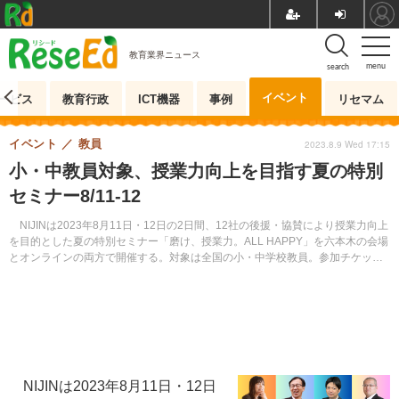
教育業界ニュース
menu
search
イベント
ービス
教育行政
ICT機器
事例
リセマム
イベント
教員
2023.8.9 Wed 17:15
小・中教員対象、授業力向上を目指す夏の特別
セミナー8/11-12
NIJINは2023年8月11日・12日の2日間、12社の後援・協賛により授業力向上
を⽬的とした夏の特別セミナー「磨け、授業⼒。ALL HAPPY」を六本木の会場
とオンラインの両方で開催する。対象は全国の小・中学校教員。参加チケット
はWebサイトより購入できる。
NIJINは2023年8月11日・12日