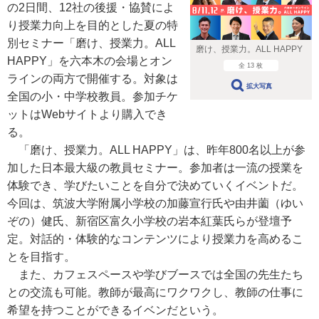
の2日間、12社の後援・協賛によ
り授業力向上を⽬的とした夏の特
別セミナー「磨け、授業⼒。ALL
磨け、授業⼒。ALL HAPPY
HAPPY」を六本木の会場とオン
全 13 枚
ラインの両方で開催する。対象は
拡大写真
全国の小・中学校教員。参加チケ
ットはWebサイトより購入でき
る。
「磨け、授業⼒。ALL HAPPY」は、昨年800名以上が参
加した日本最大級の教員セミナー。参加者は一流の授業を
体験でき、学びたいことを自分で決めていくイベントだ。
今回は、筑波大学附属小学校の加藤宣行氏や由井薗（ゆい
ぞの）健氏、新宿区富久小学校の岩本紅葉氏らが登壇予
定。対話的・体験的なコンテンツにより授業力を高めるこ
とを目指す。
また、カフェスペースや学びブースでは全国の先生たち
との交流も可能。教師が最高にワクワクし、教師の仕事に
希望を持つことができるイベンだという。