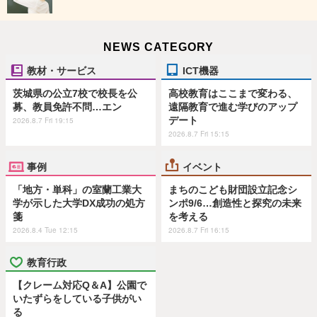
NEWS CATEGORY
教材・サービス
ICT機器
茨城県の公立7校で校長を公
高校教育はここまで変わる、
募、教員免許不問…エン
遠隔教育で進む学びのアップ
デート
2026.8.7 Fri 19:15
2026.8.7 Fri 15:15
事例
イベント
「地方・単科」の室蘭工業大
まちのこども財団設立記念シ
学が示した大学DX成功の処方
ンポ9/6…創造性と探究の未来
箋
を考える
2026.8.4 Tue 12:15
2026.8.7 Fri 16:15
教育行政
【クレーム対応Q＆A】公園で
いたずらをしている子供がい
る