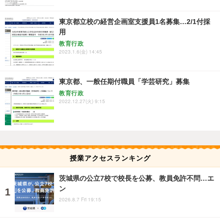
東京都立校の経営企画室支援員1名募集…2/1付採
用
教育行政
2023.1.6(金) 14:45
東京都、一般任期付職員「学芸研究」募集
教育行政
2022.12.27(火) 9:15
授業アクセスランキング
茨城県の公立7校で校長を公募、教員免許不問…エ
ン
2026.8.7 Fri 19:15