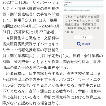
2023年1月10日、サイバーセキュ
リティ・情報化推進室の事務補佐
員（期間業務職員）の募集を開始
文部科学省大臣官房政策課
した。採用予定人数は1人、採用
サイバーセキュリティ・情
報化推進室 事務補佐員
期間は2023年4月1日～2024年3月
（期間業務職員）採用のお
31日。応募締切は1月27日必着。
知らせ
今回募集する職名は、文部科学
全 2 枚
省大臣官房政策課サイバーセキュ
拡大写真
リティ・情報化推進室の事務補佐
員（期間業務職員）。採用予定数は1人。庶務・会計業務の
補助、省内照会・とりまとめ作業、問合せ受付対応、事務
用品の購入手続き等の一般事務を行う。
応募資格は、日本国籍を有する者。高等学校卒業以上ま
たは同等以上の学力を有する者。パソコン（ワード・エク
セル等）の操作ができることが条件となる。在学中の者は
不可となるが、夜間・通信による教育を行う学部・研究科
等に在籍している者で、学部の研究科等における教育上支
障がないと認められる場合は除く。