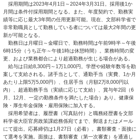
採用期間は2023年4月1日～2024年3月31日。採用後1か
月間は条件付採用期間となる。また、年度契約で、勤務実
績等に応じ最大3年間の任用更新可能。現在、文部科学省で
非常勤職員として勤務している者については最大2年間の更
新が可能となる。
勤務日は月曜日～金曜日で、勤務時間は午前9時半～午後
6時15分（うち正午～午後1時は休憩時間）。業務時間の変
更、および業務都合により超過勤務が生じる場合がある。
給与は日給8,300円～1万1,000円。学歴や経験年数等を勘
案して支給される。諸手当として、通勤手当（実費、1か月
あたり上限5万5,000円）、住居手当（月額2万8,000円以
内）、超過勤務手当（実績に応じて支給）、賞与年2回（6
月、12月、一定の勤務条件を満たした場合）あり。健康保
険・厚生年金保険・雇用保険に加入する。
採用希望者は、履歴書（写真貼付）と職務経歴書を文部
科学省大臣官房政策課総務係宛てまで、郵送またはメール
にて提出。応募締切は1月27日（必着）。書類審査・面接に
て選考を実施。面接は、書類審査（第一次審査）を通過し