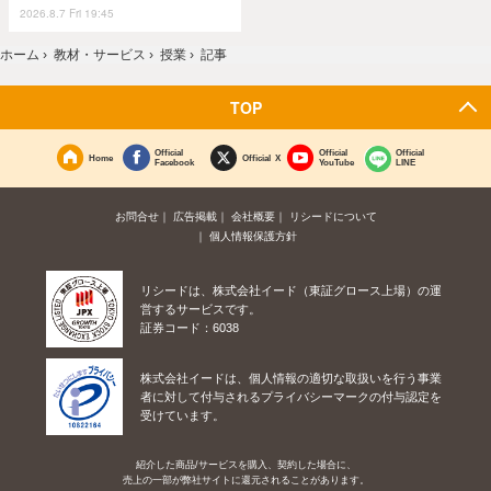
2026.8.7 Fri 19:45
ホーム
›
教材・サービス
›
授業
›
記事
TOP
Official
Official
Official
Home
Official X
Facebook
YouTube
LINE
お問合せ
広告掲載
会社概要
リシードについて
個人情報保護方針
リシードは、株式会社イード（東証グロース上場）の運
営するサービスです。
証券コード：6038
株式会社イードは、個人情報の適切な取扱いを行う事業
者に対して付与されるプライバシーマークの付与認定を
受けています。
紹介した商品/サービスを購入、契約した場合に、
売上の一部が弊社サイトに還元されることがあります。