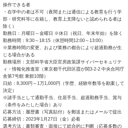
操作できる者
・在学中の者は不可（夜間または通信による教育を行う学
部・研究科等に在籍し、教育上支障ないと認められる者は
除く）
勤務日：月曜日～金曜日 ※休日（祝日、年末年始）を除く
勤務時間：9:30～18:15（休憩時間12:00～13:00）
※業務時間の変更、および業務の都合により超過勤務が生
じる場合がある
勤務場所：文部科学省大臣官房政策課サイバーセキュリテ
ィ・情報化推進室（東京都千代田区霞が関3-2-2 中央合同庁
舎第7号館 東館10階）
日給：8,300円～1万1,000円（学歴、経験年数等を勘案して
決定）
※諸手当として通勤手当、住居手当、超過勤務手当、賞与
（条件をみたした場合）あり
応募方法：履歴書（写真貼付）を郵送またはメールで提出
応募締切：2023年1月27日（金）必着
選考方法：書類審査・面接にて総合的に判断（応募多数の