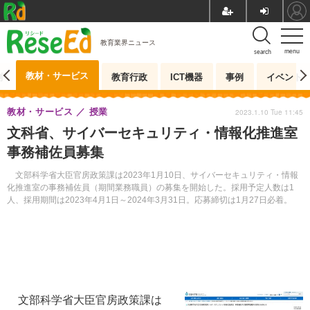
教育業界ニュース
menu
search
教材・サービス
測
教育行政
ICT機器
事例
イベント
教材・サービス
授業
2023.1.10 Tue 11:45
文科省、サイバーセキュリティ・情報化推進室
事務補佐員募集
文部科学省大臣官房政策課は2023年1月10日、サイバーセキュリティ・情報
化推進室の事務補佐員（期間業務職員）の募集を開始した。採用予定人数は1
人、採用期間は2023年4月1日～2024年3月31日。応募締切は1月27日必着。
文部科学省大臣官房政策課は