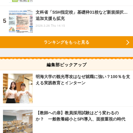
文科省「SSH指定校」基礎枠31校など新規採択…
追加支援も拡充
2026.3.26 Thu 14:15
ランキングをもっと見る
編集部ピックアップ
明海大学の観光専攻はなぜ就職に強い？100％を支
える実践教育とインターン
【教師への扉】教員採用試験はどう変わるの
か？ 一般教養縮小とSPI導入、面接重視の時代