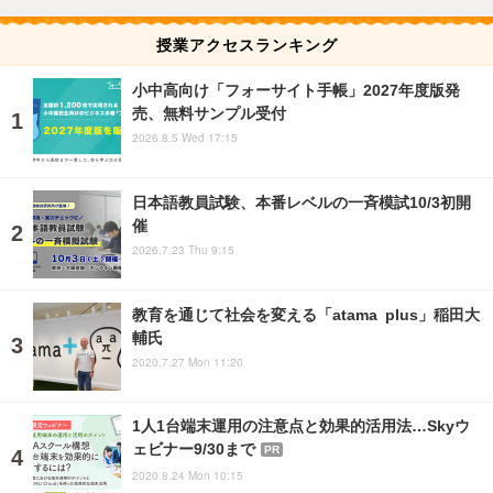
授業アクセスランキング
小中高向け「フォーサイト手帳」2027年度版発
売、無料サンプル受付
2026.8.5 Wed 17:15
日本語教員試験、本番レベルの一斉模試10/3初開
催
2026.7.23 Thu 9:15
教育を通じて社会を変える「atama plus」稲田大
輔氏
2020.7.27 Mon 11:20
1人1台端末運用の注意点と効果的活用法…Skyウ
ェビナー9/30まで
PR
2020.8.24 Mon 10:15