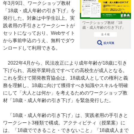
年3月9日、ワークショップ教材
「18歳・成人年齢の引き下げ」を
発行した。対象は中学生以上。実
ワークショップ教材「18
践者用の手引きとワークシートが
歳・成人年齢の引き下げ」
セットになっており、Webサイト
全 4 枚
から事前申込のうえ、無料でダウ
拡大写真
ンロードして利用できる。
2022年4月から、民法改正により成年年齢が18歳に引き
下げられ、高校卒業時点ですべての高校生が成人となる。
これを受けて開発教育協会は、18歳成人としての権利と義
務を理解し、18歳に向けて獲得すべき知識やスキルを明確
にして「大人とは何か」を考えるためのワークショップ教
材「18歳・成人年齢の引き下げ」を緊急発行した。
「18歳・成人年齢の引き下げ」は、実践者用の手引きと
ワークシート3種類で構成。アクティビティ（授業案）に
は、「18歳でできること・できないこと」「18歳成人まで