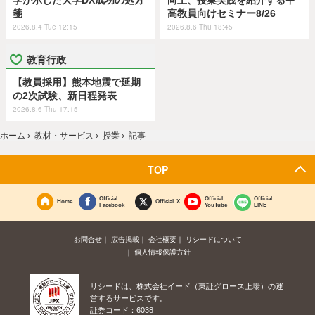
学が示した大学DX成功の処方
向上、授業実践を紹介する中
箋
高教員向けセミナー8/26
2026.8.4 Tue 12:15
2026.8.6 Thu 18:45
教育行政
【教員採用】熊本地震で延期
の2次試験、新日程発表
2026.8.6 Thu 17:15
ホーム
›
教材・サービス
›
授業
›
記事
TOP
Official
Official
Official
Home
Official X
Facebook
YouTube
LINE
お問合せ
広告掲載
会社概要
リシードについて
個人情報保護方針
リシードは、株式会社イード（東証グロース上場）の運
営するサービスです。
証券コード：6038