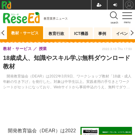
教育業界ニュース
menu
search
教材・サービス
測
教育行政
ICT機器
事例
イベント
教材・サービス
授業
2022.3.10 Thu 17:50
18歳成人、知識やスキル学ぶ無料ダウンロード
教材
開発教育協会（DEAR）は2022年3月9日、ワークショップ教材「18歳・成人
年齢の引き下げ」を発行した。対象は中学生以上。実践者用の手引きとワーク
シートがセットになっており、Webサイトから事前申込のうえ、無料でダウン
ロードして利用できる。
開発教育協会（DEAR）は2022