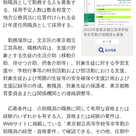
助職員として勤務する人を募集す
る。採用予定人数は数名程度で、
地方公務員法に位置付けられる会
計年度任用職員として採用する。
2021年度東京都立高等学校
等非常勤介助職員を募集
勤務場所は、文京区の東京都立
全 2 枚
工芸高校。職務内容は、支援の対
拡大写真
象とする生徒の生活介助（移動介
助、排せつ介助、摂食介助等）。対象生徒に対する学習支
援や、学校行事等の特別活動および部活動における支援。
対象生徒および周囲の生徒等の安全確保や支援計画および
支援記録等の作成。教職員、対象生徒の保護者、東京都教
育委員会または関係機関との連絡調整等。
応募条件は、介助職員の職務に関して有用な資格または
経験のいずれかを有する人。資格または経験の要件は、
Webサイトに掲載している「東京都立高等学校等非常勤介
助職員の経歴・資格要件」で確認できる。その他、任期中