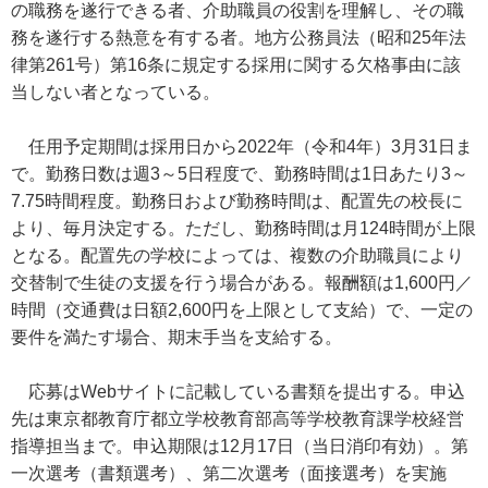
の職務を遂行できる者、介助職員の役割を理解し、その職
務を遂行する熱意を有する者。地方公務員法（昭和25年法
律第261号）第16条に規定する採用に関する欠格事由に該
当しない者となっている。
任用予定期間は採用日から2022年（令和4年）3月31日ま
で。勤務日数は週3～5日程度で、勤務時間は1日あたり3～
7.75時間程度。勤務日および勤務時間は、配置先の校長に
より、毎月決定する。ただし、勤務時間は月124時間が上限
となる。配置先の学校によっては、複数の介助職員により
交替制で生徒の支援を行う場合がある。報酬額は1,600円／
時間（交通費は日額2,600円を上限として支給）で、一定の
要件を満たす場合、期末手当を支給する。
応募はWebサイトに記載している書類を提出する。申込
先は東京都教育庁都立学校教育部高等学校教育課学校経営
指導担当まで。申込期限は12月17日（当日消印有効）。第
一次選考（書類選考）、第二次選考（面接選考）を実施