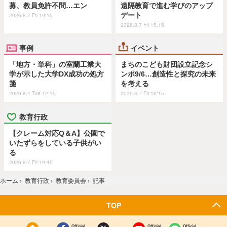
募、教員免許不問…エン
遠隔教育で進む学びのアップ
デート
2026.8.7 Fri 19:15
2026.8.7 Fri 15:15
事例
イベント
「地方・単科」の室蘭工業大
まちのこども財団設立記念シ
学が示した大学DX成功の処方
ンポ9/6…創造性と探究の未来
箋
を考える
2026.8.4 Tue 12:15
2026.8.7 Fri 16:15
教育行政
【クレーム対応Q＆A】公園で
いたずらをしている子供がい
る
2026.8.7 Fri 19:45
ホーム
›
教育行政
›
教育委員会
›
記事
TOP
Official
Official
Official