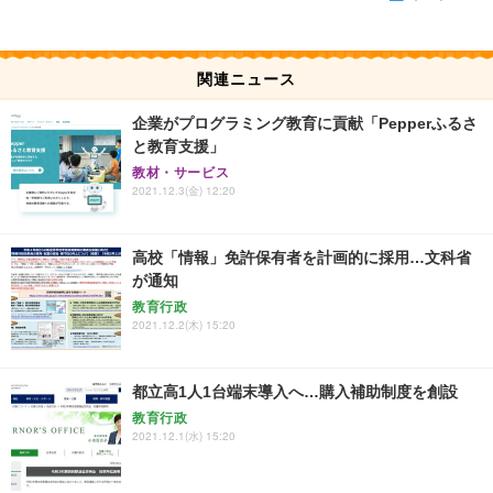
関連ニュース
企業がプログラミング教育に貢献「Pepperふるさ
と教育支援」
教材・サービス
2021.12.3(金) 12:20
高校「情報」免許保有者を計画的に採用…文科省
が通知
教育行政
2021.12.2(木) 15:20
都立高1人1台端末導入へ…購入補助制度を創設
教育行政
2021.12.1(水) 15:20