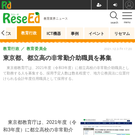
教育業界ニュース
menu
search
教育行政
ービス
ICT機器
事例
イベント
リセマム
教育行政
教育委員会
2021.12.3 Fri 17:20
東京都、都立高の非常勤介助職員を募集
東京都教育庁は、2021年度（令和3年度）に都立高校の非常勤介助職員とし
て勤務する人を募集する。採用予定人数は数名程度で、地方公務員法に位置付
けられる会計年度任用職員として採用する。
東京都教育庁は、2021年度（令
和3年度）に都立高校の非常勤介