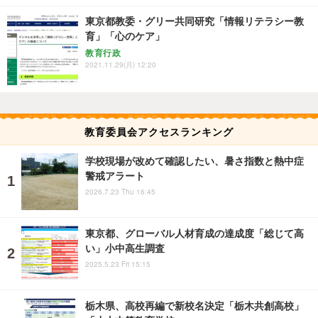
東京都教委・グリー共同研究「情報リテラシー教
育」「心のケア」
教育行政
2021.11.29(月) 12:20
教育委員会アクセスランキング
学校現場が改めて確認したい、暑さ指数と熱中症
警戒アラート
2026.7.23 Thu 16:45
東京都、グローバル人材育成の達成度「総じて高
い」小中高生調査
2025.5.23 Fri 15:15
栃木県、高校再編で新校名決定「栃木共創高校」