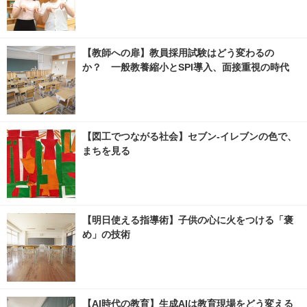
【教師への扉】教員採用試験はどう変わるの
か？ 一般教養縮小とSPI導入、面接重視の時代
【図工でつながる社会】セブン‐イレブンの色で、
まちを見る
【明日使える指導術】子供の心に火をつける「褒
め」の技術
【AI時代の教育】生成AIは教育現場をどう変える