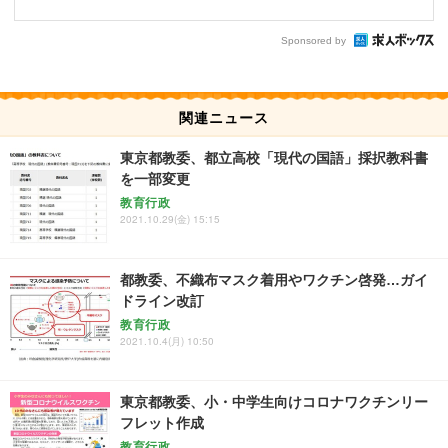
Sponsored by
関連ニュース
東京都教委、都立高校「現代の国語」採択教科書
を一部変更
教育行政
2021.10.29(金) 15:15
都教委、不織布マスク着用やワクチン啓発…ガイ
ドライン改訂
教育行政
2021.10.4(月) 10:50
東京都教委、小・中学生向けコロナワクチンリー
フレット作成
教育行政