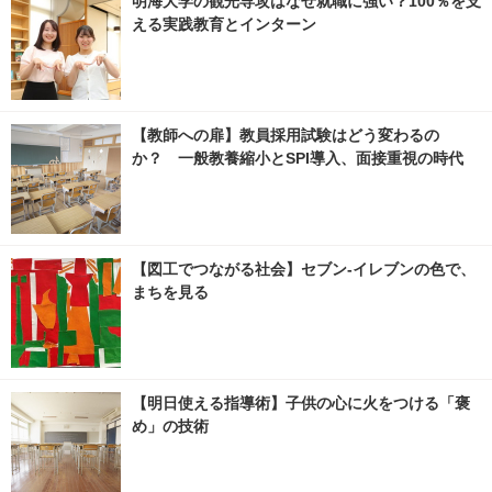
明海大学の観光専攻はなぜ就職に強い？100％を支
える実践教育とインターン
【教師への扉】教員採用試験はどう変わるの
か？ 一般教養縮小とSPI導入、面接重視の時代
【図工でつながる社会】セブン‐イレブンの色で、
まちを見る
【明日使える指導術】子供の心に火をつける「褒
め」の技術