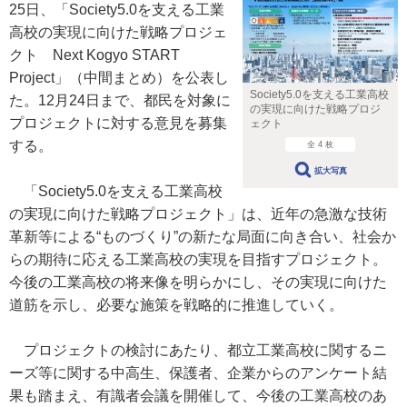
25日、「Society5.0を支える工業
高校の実現に向けた戦略プロジェ
クト Next Kogyo START
Project」（中間まとめ）を公表し
Society5.0を支える工業高校
た。12月24日まで、都民を対象に
の実現に向けた戦略プロジ
プロジェクトに対する意見を募集
ェクト
する。
全 4 枚
拡大写真
「Society5.0を支える工業高校
の実現に向けた戦略プロジェクト」は、近年の急激な技術
革新等による“ものづくり”の新たな局面に向き合い、社会か
らの期待に応える工業高校の実現を目指すプロジェクト。
今後の工業高校の将来像を明らかにし、その実現に向けた
道筋を示し、必要な施策を戦略的に推進していく。
プロジェクトの検討にあたり、都立工業高校に関するニ
ーズ等に関する中高生、保護者、企業からのアンケート結
果も踏まえ、有識者会議を開催して、今後の工業高校のあ