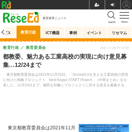
教育業界ニュース
menu
search
教育行政
ービス
ICT機器
事例
イベント
リセマム
教育行政
教育委員会
2021.11.26 Fri 12:50
都教委、魅力ある工業高校の実現に向け意見募
集…12/24まで
東京都教育委員会は2021年11月25日、「Society5.0を支える工業高校の実現
に向けた戦略プロジェクト Next Kogyo START Project」（中間まとめ）を公
表した。12月24日まで、都民を対象にプロジェクトに対する意見を募集する。
東京都教育委員会は2021年11月