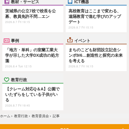
教材・サービス
ICT機器
茨城県の公立7校で校長を公
高校教育はここまで変わる、
募、教員免許不問…エン
遠隔教育で進む学びのアップ
デート
2026.8.7 Fri 19:15
2026.8.7 Fri 15:15
事例
イベント
「地方・単科」の室蘭工業大
まちのこども財団設立記念シ
学が示した大学DX成功の処方
ンポ9/6…創造性と探究の未来
箋
を考える
2026.8.4 Tue 12:15
2026.8.7 Fri 16:15
教育行政
【クレーム対応Q＆A】公園で
いたずらをしている子供がい
る
2026.8.7 Fri 19:45
ホーム
›
教育行政
›
教育委員会
›
記事