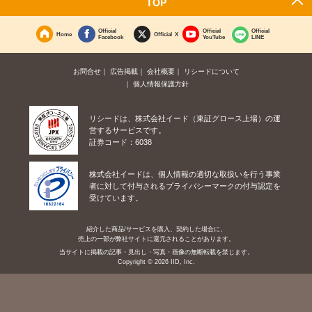
TOP
Official
Official
Official
Home
Official X
Facebook
YouTube
LINE
お問合せ
広告掲載
会社概要
リシードについて
個人情報保護方針
リシードは、株式会社イード（東証グロース上場）の運
営するサービスです。
証券コード：6038
株式会社イードは、個人情報の適切な取扱いを行う事業
者に対して付与されるプライバシーマークの付与認定を
受けています。
紹介した商品/サービスを購入、契約した場合に、
売上の一部が弊社サイトに還元されることがあります。
当サイトに掲載の記事・見出し・写真・画像の無断転載を禁じます。
Copyright © 2026 IID, Inc.