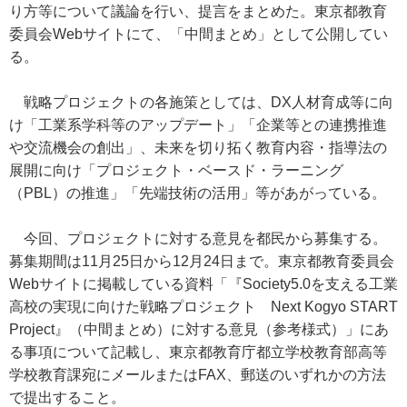
り方等について議論を行い、提言をまとめた。東京都教育
委員会Webサイトにて、「中間まとめ」として公開してい
る。
戦略プロジェクトの各施策としては、DX人材育成等に向
け「工業系学科等のアップデート」「企業等との連携推進
や交流機会の創出」、未来を切り拓く教育内容・指導法の
展開に向け「プロジェクト・ベースド・ラーニング
（PBL）の推進」「先端技術の活用」等があがっている。
今回、プロジェクトに対する意見を都民から募集する。
募集期間は11月25日から12月24日まで。東京都教育委員会
Webサイトに掲載している資料「『Society5.0を支える工業
高校の実現に向けた戦略プロジェクト Next Kogyo START
Project』（中間まとめ）に対する意見（参考様式）」にあ
る事項について記載し、東京都教育庁都立学校教育部高等
学校教育課宛にメールまたはFAX、郵送のいずれかの方法
で提出すること。