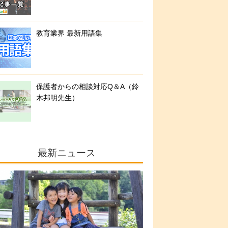
教育業界 最新用語集
保護者からの相談対応Q＆A（鈴
木邦明先生）
最新ニュース