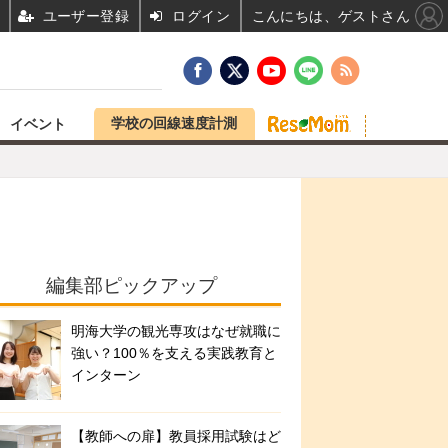
ユーザー登録
ログイン
こんにちは、ゲストさん
学校の回線速度計測
イベント
編集部ピックアップ
明海大学の観光専攻はなぜ就職に
強い？100％を支える実践教育と
インターン
【教師への扉】教員採用試験はど