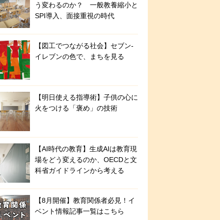
う変わるのか？ 一般教養縮小と
SPI導入、面接重視の時代
【図工でつながる社会】セブン‐
イレブンの色で、まちを見る
【明日使える指導術】子供の心に
火をつける「褒め」の技術
【AI時代の教育】生成AIは教育現
場をどう変えるのか、OECDと文
科省ガイドラインから考える
【8月開催】教育関係者必見！イ
ベント情報記事一覧はこちら