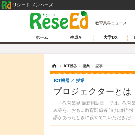
リシード メンバーズ
教育業界ニュース
ホーム
生成AI
大学DX
ホーム
›
ICT機器
›
授業
›
記事
ICT機器
授業
プロジェクターとは
「教育業界 最新用語集」では、教育業
み等を、おもに教育関係者向けに解説す
語があったときに役立てていただきたい