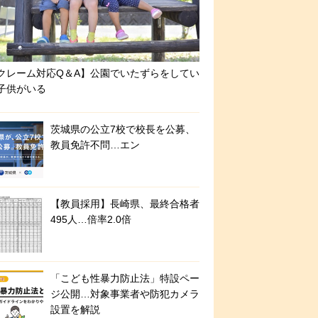
クレーム対応Q＆A】公園でいたずらをしてい
子供がいる
茨城県の公立7校で校長を公募、
教員免許不問…エン
【教員採用】長崎県、最終合格者
495人…倍率2.0倍
「こども性暴力防止法」特設ペー
ジ公開…対象事業者や防犯カメラ
設置を解説