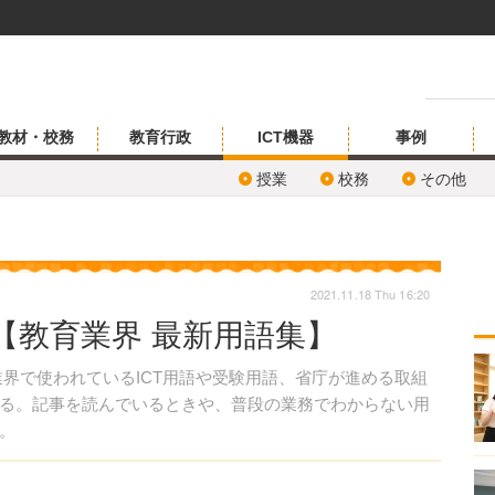
教材・校務
教育行政
ICT機器
事例
授業
校務
その他
2021.11.18 Thu 16:20
【教育業界 最新用語集】
界で使われているICT用語や受験用語、省庁が進める取組
る。記事を読んでいるときや、普段の業務でわからない用
。