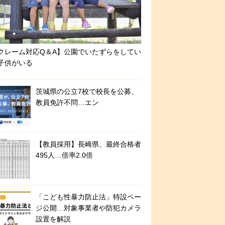
クレーム対応Q＆A】公園でいたずらをしてい
子供がいる
茨城県の公立7校で校長を公募、
教員免許不問…エン
【教員採用】長崎県、最終合格者
495人…倍率2.0倍
「こども性暴力防止法」特設ペー
ジ公開…対象事業者や防犯カメラ
設置を解説