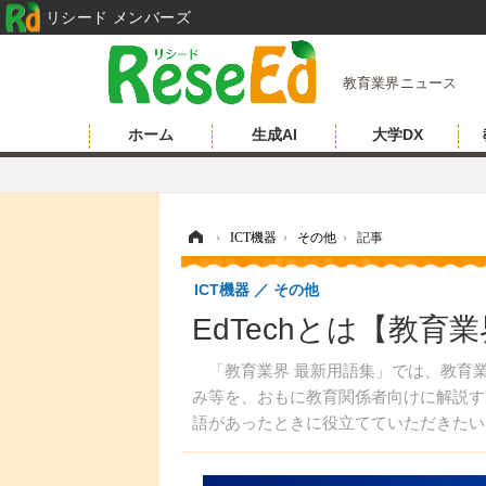
リシード メンバーズ
教育業界ニュース
ホーム
生成AI
大学DX
ホーム
›
ICT機器
›
その他
›
記事
ICT機器
その他
EdTechとは【教育
「教育業界 最新用語集」では、教育業
み等を、おもに教育関係者向けに解説す
語があったときに役立てていただきたい