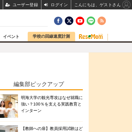
ユーザー登録
ログイン
こんにちは、ゲストさん
学校の回線速度計測
イベント
編集部ピックアップ
明海大学の観光専攻はなぜ就職に
強い？100％を支える実践教育と
インターン
【教師への扉】教員採用試験はど