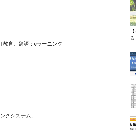
【
る
類語：ICT教育、類語：eラーニング
ニングシステム」