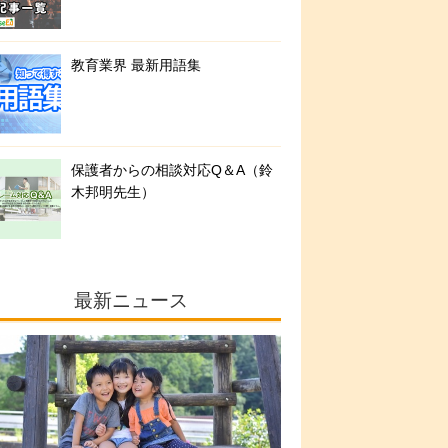
教育業界 最新用語集
保護者からの相談対応Q＆A（鈴
木邦明先生）
最新ニュース