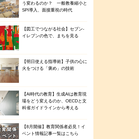
う変わるのか？ 一般教養縮小と
SPI導入、面接重視の時代
【図工でつながる社会】セブン‐
イレブンの色で、まちを見る
【明日使える指導術】子供の心に
火をつける「褒め」の技術
【AI時代の教育】生成AIは教育現
場をどう変えるのか、OECDと文
科省ガイドラインから考える
【8月開催】教育関係者必見！イ
ベント情報記事一覧はこちら