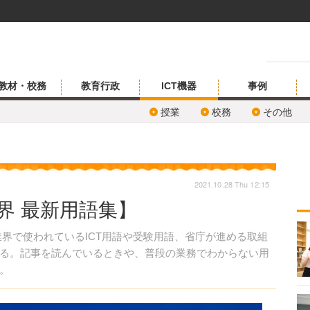
教材・校務
教育行政
ICT機器
事例
授業
校務
その他
2021.10.28 Thu 12:15
業界 最新用語集】
界で使われているICT用語や受験用語、省庁が進める取組
る。記事を読んでいるときや、普段の業務でわからない用
。