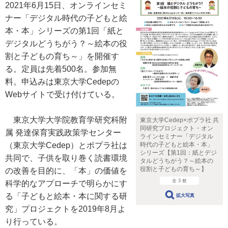
2021年6月15日、オンラインセミ
ナー「デジタル時代の子どもと絵
本・本」シリーズの第1回「紙と
デジタルどうちがう？～絵本の役
割と子どもの育ち～」を開催す
る。定員は先着500名。参加無
料。申込みは東京大学Cedepの
Webサイトで受け付けている。
東京大学大学院教育学研究科附
東京大学Cedep×ポプラ社 共
同研究プロジェクト・オン
属 発達保育実践政策学センター
ラインセミナー「デジタル
時代の子どもと絵本・本」
（東京大学Cedep）とポプラ社は
シリーズ【第1回：紙とデジ
共同で、子供を取り巻く読書環境
タルどうちがう？～絵本の
役割と子どもの育ち～】
の改善を目的に、「本」の価値を
全 3 枚
科学的なアプローチで明らかにす
る「子どもと絵本・本に関する研
拡大写真
究」プロジェクトを2019年8月よ
り行っている。