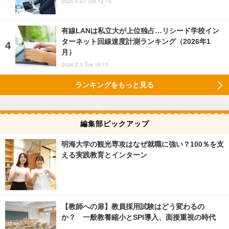
2025.5.27 Tue 12:15
有線LANは私立大が上位独占…リシード学校イン
ターネット回線速度計測ランキング（2026年1
月）
2026.2.3 Tue 16:15
ランキングをもっと見る
編集部ピックアップ
明海大学の観光専攻はなぜ就職に強い？100％を支
える実践教育とインターン
【教師への扉】教員採用試験はどう変わるの
か？ 一般教養縮小とSPI導入、面接重視の時代