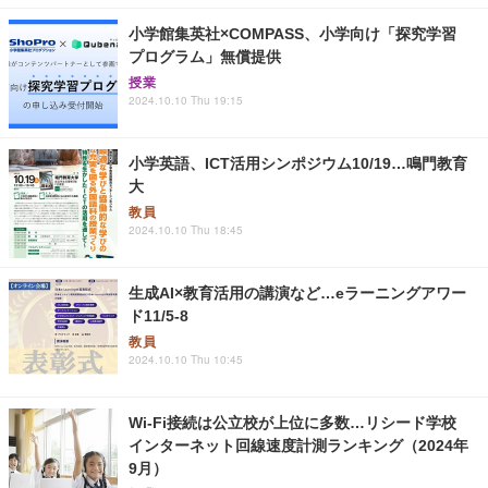
小学館集英社×COMPASS、小学向け「探究学習
プログラム」無償提供
授業
2024.10.10 Thu 19:15
小学英語、ICT活用シンポジウム10/19…鳴門教育
大
教員
2024.10.10 Thu 18:45
生成AI×教育活用の講演など…eラーニングアワー
ド11/5-8
教員
2024.10.10 Thu 10:45
Wi-Fi接続は公立校が上位に多数…リシード学校
インターネット回線速度計測ランキング（2024年
9月）