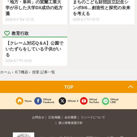
「地方・単科」の室蘭工業大
まちのこども財団設立記念シ
学が示した大学DX成功の処方
ンポ9/6…創造性と探究の未来
箋
を考える
2026.8.4 Tue 12:15
2026.8.7 Fri 16:15
教育行政
【クレーム対応Q＆A】公園で
いたずらをしている子供がい
る
2026.8.7 Fri 19:45
ホーム
›
ICT機器
›
授業 記事一覧
TOP
Official
Official
Official
Home
Official X
Facebook
YouTube
LINE
お問合せ
広告掲載
会社概要
リシードについて
個人情報保護方針