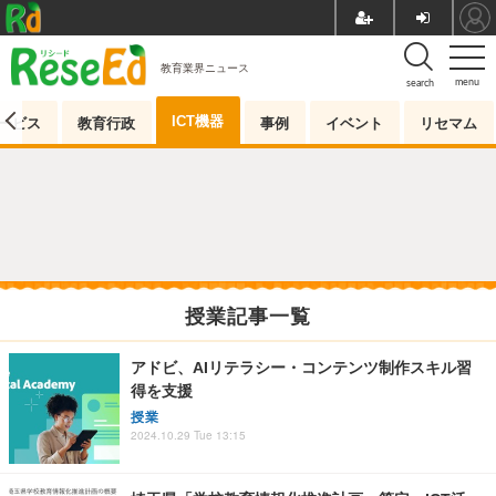
教育業界ニュース
menu
search
ICT機器
ービス
教育行政
事例
イベント
リセマム
授業記事一覧
アドビ、AIリテラシー・コンテンツ制作スキル習
得を支援
授業
2024.10.29 Tue 13:15