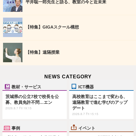
平井聡一郎先生と語る、教室の今と近未来
【特集】GIGAスクール構想
【特集】遠隔授業
NEWS CATEGORY
教材・サービス
ICT機器
茨城県の公立7校で校長を公
高校教育はここまで変わる、
募、教員免許不問…エン
遠隔教育で進む学びのアップ
デート
2026.8.7 Fri 19:15
2026.8.7 Fri 15:15
事例
イベント