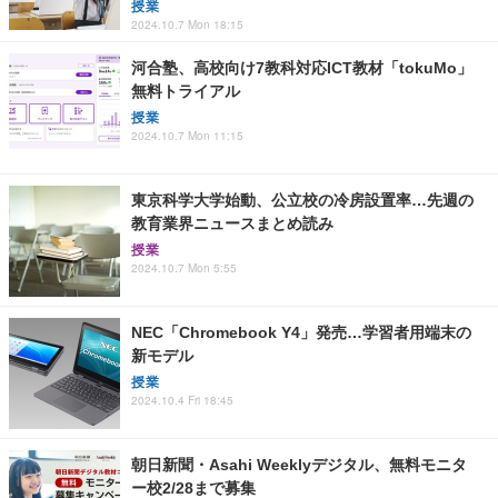
授業
2024.10.7 Mon 18:15
河合塾、高校向け7教科対応ICT教材「tokuMo」
無料トライアル
授業
2024.10.7 Mon 11:15
東京科学大学始動、公立校の冷房設置率…先週の
教育業界ニュースまとめ読み
授業
2024.10.7 Mon 5:55
NEC「Chromebook Y4」発売…学習者用端末の
新モデル
授業
2024.10.4 Fri 18:45
朝日新聞・Asahi Weeklyデジタル、無料モニタ
ー校2/28まで募集