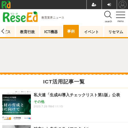
教育業界ニュース
menu
search
事例
ービス
教育行政
ICT機器
イベント
リセマム
ICT活用記事一覧
私大連「生成AI導入チェックリスト第1版」公表
その他
2023.7.26 Wed 11:15