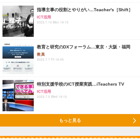
指導主事の役割とやりがい…Teacher's［Shift］
ICT活用
2023.7.10 Mon 19:15
教育と研究のDXフォーラム…東京・大阪・福岡
教員
2023.7.7 Fri 16:45
特別支援学校のICT授業実践…iTeachers TV
ICT活用
2023.7.5 Wed 19:15
もっと見る