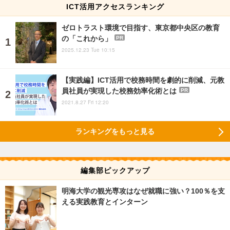
ICT活用アクセスランキング
ゼロトラスト環境で目指す、東京都中央区の教育
の「これから」
PR
2025.12.23 Tue 10:15
【実践編】ICT活用で校務時間を劇的に削減、元教
員社員が実現した校務効率化術とは
PR
2021.8.27 Fri 12:20
ランキングをもっと見る
編集部ピックアップ
明海大学の観光専攻はなぜ就職に強い？100％を支
える実践教育とインターン