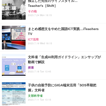
独立した先生のライフスタイル…
Teacher's［Shift］
その他
2023.7.24 Mon 19:15
まとめ感想文をやめた国語ICT実践…iTeachers
TV
ICT活用
2023.7.19 Wed 19:15
文科省「生成AI利用ガイドライン」エンサップが
動画で解説
授業
2023.7.18 Tue 13:45
子供の自殺予防にGIGA端末活用「SOS早期把
握」文科省
文部科学省
2023.7.11 Tue 13:15