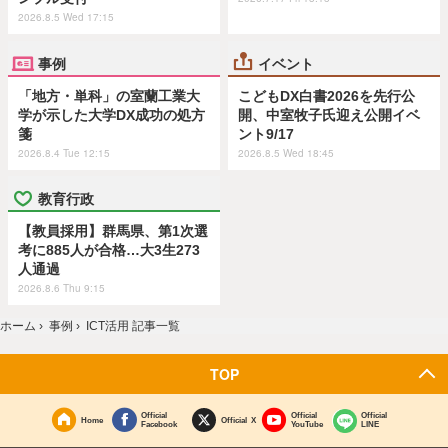
2026.8.5 Wed 17:15
事例
イベント
「地方・単科」の室蘭工業大
こどもDX白書2026を先行公
学が示した大学DX成功の処方
開、中室牧子氏迎え公開イベ
箋
ント9/17
2026.8.4 Tue 12:15
2026.8.5 Wed 18:45
教育行政
【教員採用】群馬県、第1次選
考に885人が合格…大3生273
人通過
2026.8.6 Thu 9:15
ホーム
›
事例
›
ICT活用 記事一覧
TOP
Official
Official
Official
Home
Official X
Facebook
YouTube
LINE