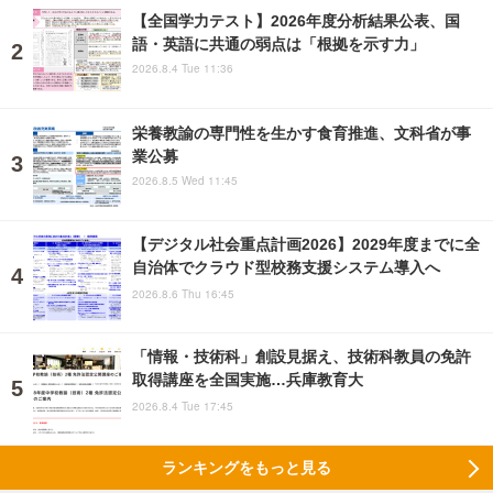
【全国学力テスト】2026年度分析結果公表、国
語・英語に共通の弱点は「根拠を示す力」
2026.8.4 Tue 11:36
栄養教諭の専門性を生かす食育推進、文科省が事
業公募
2026.8.5 Wed 11:45
【デジタル社会重点計画2026】2029年度までに全
自治体でクラウド型校務支援システム導入へ
2026.8.6 Thu 16:45
「情報・技術科」創設見据え、技術科教員の免許
取得講座を全国実施…兵庫教育大
2026.8.4 Tue 17:45
ランキングをもっと見る