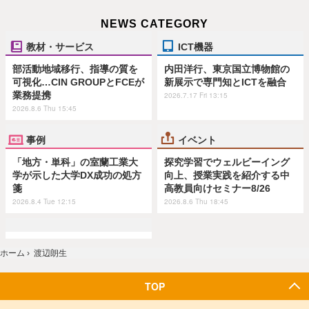
NEWS CATEGORY
教材・サービス
ICT機器
部活動地域移行、指導の質を
内田洋行、東京国立博物館の
可視化…CIN GROUPとFCEが
新展示で専門知とICTを融合
業務提携
2026.7.17 Fri 13:15
2026.8.6 Thu 15:45
事例
イベント
「地方・単科」の室蘭工業大
探究学習でウェルビーイング
学が示した大学DX成功の処方
向上、授業実践を紹介する中
箋
高教員向けセミナー8/26
2026.8.4 Tue 12:15
2026.8.6 Thu 18:45
ホーム
›
渡辺朗生
TOP