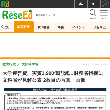
教育業界ニュース
menu
search
教育行政
ービス
ICT機器
事例
イベント
リセマム
教育行政
文部科学省
2025.11.19 Wed 13:45
大学運営費、実質1,900億円減…財務省指摘に
文科省が見解公表 2枚目の写真・画像