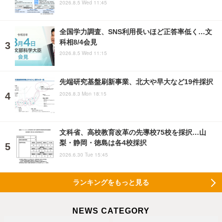
2026.8.5 Wed 11:45
全国学力調査、SNS利用長いほど正答率低く…文
科相8/4会見
2026.8.5 Wed 11:15
先端研究基盤刷新事業、北大や早大など19件採択
2026.8.3 Mon 18:15
文科省、高校教育改革の先導校75校を採択…山
梨・静岡・徳島は各4校採択
2026.6.30 Tue 15:45
ランキングをもっと見る
NEWS CATEGORY