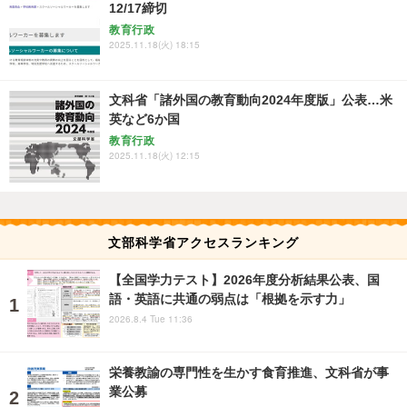
12/17締切
教育行政
2025.11.18(火) 18:15
文科省「諸外国の教育動向2024年度版」公表…米
英など6か国
教育行政
2025.11.18(火) 12:15
文部科学省アクセスランキング
【全国学力テスト】2026年度分析結果公表、国
語・英語に共通の弱点は「根拠を示す力」
2026.8.4 Tue 11:36
栄養教諭の専門性を生かす食育推進、文科省が事
業公募