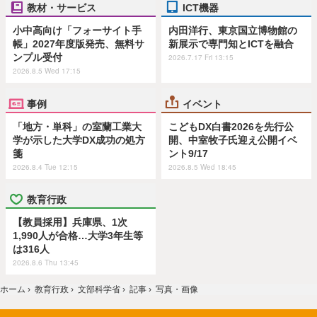
教材・サービス
ICT機器
小中高向け「フォーサイト手
内田洋行、東京国立博物館の
帳」2027年度版発売、無料サ
新展示で専門知とICTを融合
ンプル受付
2026.7.17 Fri 13:15
2026.8.5 Wed 17:15
事例
イベント
「地方・単科」の室蘭工業大
こどもDX白書2026を先行公
学が示した大学DX成功の処方
開、中室牧子氏迎え公開イベ
箋
ント9/17
2026.8.4 Tue 12:15
2026.8.5 Wed 18:45
教育行政
【教員採用】兵庫県、1次
1,990人が合格…大学3年生等
は316人
2026.8.6 Thu 13:45
ホーム
›
教育行政
›
文部科学省
›
記事
›
写真・画像