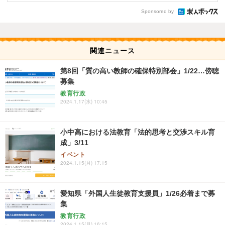
Sponsored by
関連ニュース
第8回「質の高い教師の確保特別部会」1/22…傍聴
募集
教育行政
2024.1.17(水) 10:45
小中高における法教育「法的思考と交渉スキル育
成」3/11
イベント
2024.1.15(月) 17:15
愛知県「外国人生徒教育支援員」1/26必着まで募
集
教育行政
2024.1.15(月) 16:15