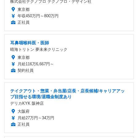
株式会社テクノプロ テクノプロ・デザイン社
東京都
年収450万円～800万円
正社員
耳鼻咽喉科医・医師
晴海トリトン 夢未来クリニック
東京都
月給116万6,667円～
契約社員
テイクアウト・惣菜・弁当屋/店長・店長候補/キャリアアッ
プ目指せる環境/退職金制度あり
デリカKYK 阪神店
大阪府
月給27万円～34万円
正社員