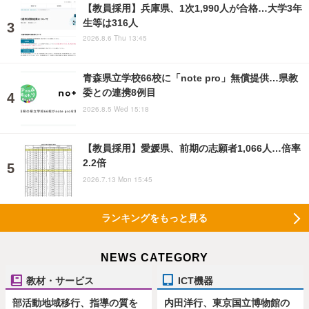
【教員採用】兵庫県、1次1,990人が合格…大学3年
生等は316人
2026.8.6 Thu 13:45
青森県立学校66校に「note pro」無償提供…県教
委との連携8例目
2026.8.5 Wed 15:18
【教員採用】愛媛県、前期の志願者1,066人…倍率
2.2倍
2026.7.13 Mon 15:45
ランキングをもっと見る
NEWS CATEGORY
教材・サービス
ICT機器
部活動地域移行、指導の質を
内田洋行、東京国立博物館の