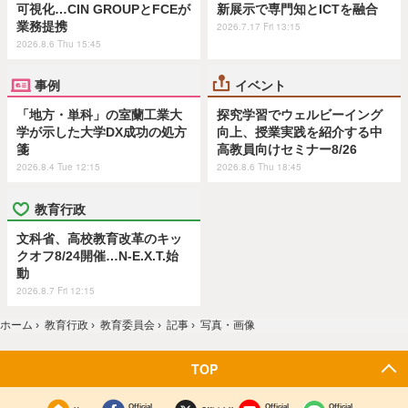
可視化…CIN GROUPとFCEが
新展示で専門知とICTを融合
業務提携
2026.7.17 Fri 13:15
2026.8.6 Thu 15:45
事例
イベント
「地方・単科」の室蘭工業大
探究学習でウェルビーイング
学が示した大学DX成功の処方
向上、授業実践を紹介する中
箋
高教員向けセミナー8/26
2026.8.4 Tue 12:15
2026.8.6 Thu 18:45
教育行政
文科省、高校教育改革のキッ
クオフ8/24開催…N-E.X.T.始
動
2026.8.7 Fri 12:15
ホーム
›
教育行政
›
教育委員会
›
記事
›
写真・画像
TOP
Official
Official
Official