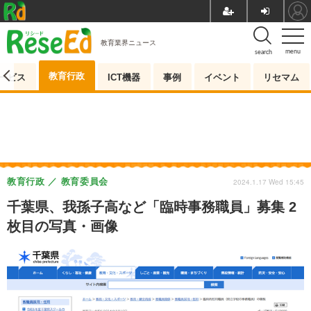
教育業界ニュース
menu
search
教育行政
ービス
ICT機器
事例
イベント
リセマム
教育行政
教育委員会
2024.1.17 Wed 15:45
千葉県、我孫子高など「臨時事務職員」募集 2
枚目の写真・画像