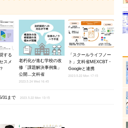
奨する
「スクールライフノー
老朽化が進む学校の改
セスメ
ト」文科省MEXCBT・
修「課題解決事例集」
？
Googleと連携
公開…文科省
2023.5.22 Mon 17:15
2023.5.24 Wed 16:45
/31まで
2023.5.22 Mon 13:15