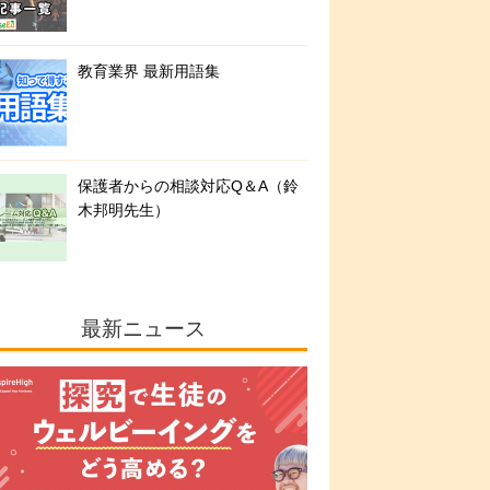
教育業界 最新用語集
保護者からの相談対応Q＆A（鈴
木邦明先生）
最新ニュース