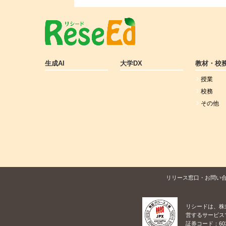
生成AI
大学DX
教材・校
授業
校務
その他
リリース窓口・お問い
リシードは、株
営するサービス
証券コード：60