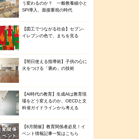
う変わるのか？ 一般教養縮小と
SPI導入、面接重視の時代
【図工でつながる社会】セブン‐
イレブンの色で、まちを見る
【明日使える指導術】子供の心に
火をつける「褒め」の技術
【AI時代の教育】生成AIは教育現
場をどう変えるのか、OECDと文
科省ガイドラインから考える
【8月開催】教育関係者必見！イ
ベント情報記事一覧はこちら