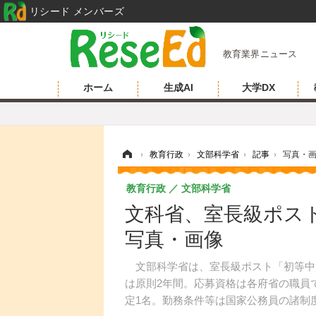
リシード メンバーズ
教育業界ニュース
ホーム
生成AI
大学DX
ホーム
›
教育行政
›
文部科学省
›
記事
›
写真・
教育行政
文部科学省
文科省、室長級ポスト
写真・画像
文部科学省は、室長級ポスト「初等中
は原則2年間。応募資格は各府省の職員
定1名。勤務条件等は国家公務員の諸制度