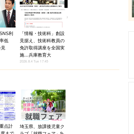
SNS利
「情報・技術科」創設
率低
見据え、技術科教員の
会見
免許取得講座を全国実
施…兵庫教育大
2026.8.4 Tue 17:45
重点計
埼玉県、放課後児童ク
9年度まで
ラブ「就職フェア」9-