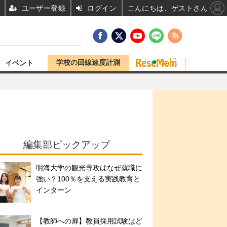
ユーザー登録
ログイン
こんにちは、ゲストさん
学校の回線速度計測
イベント
編集部ピックアップ
明海大学の観光専攻はなぜ就職に
強い？100％を支える実践教育と
インターン
【教師への扉】教員採用試験はど