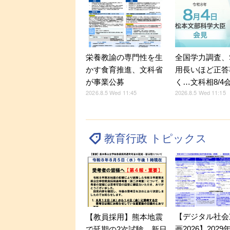
全国学力調査、
栄養教諭の専門性を生
用長いほど正答
かす食育推進、文科省
く…文科相8/4
が事業公募
2026.8.5 Wed 11:15
2026.8.5 Wed 11:45
教育行政 トピックス
【デジタル社会
【教員採用】熊本地震
画2026】202
で延期の2次試験、新日