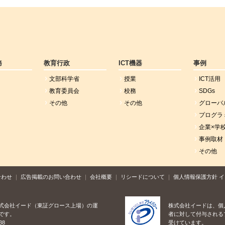
務
教育行政
ICT機器
事例
文部科学省
授業
ICT活用
教育委員会
校務
SDGs
その他
その他
グローバ
プログラ
企業×学
事例取材
その他
合わせ
広告掲載のお問い合わせ
会社概要
リシードについて
個人情報保護方針
イ
式会社イード（東証グロース上場）の運
株式会社イードは、個
です。
者に対して付与される
38
受けています。