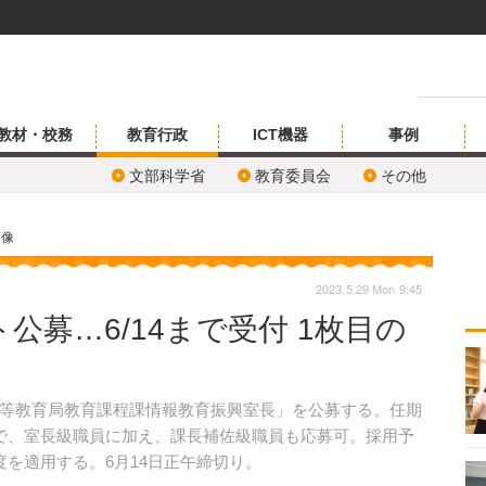
教材・校務
教育行政
ICT機器
事例
文部科学省
教育委員会
その他
画像
2023.5.29 Mon 9:45
公募…6/14まで受付 1枚目の
等教育局教育課程課情報教育振興室長」を公募する。任期
で、室長級職員に加え、課長補佐級職員も応募可。採用予
を適用する。6月14日正午締切り。