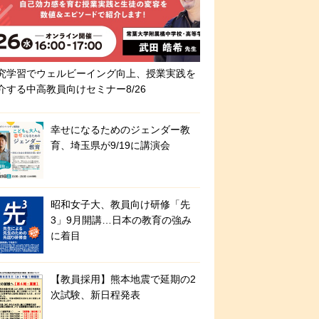
究学習でウェルビーイング向上、授業実践を
介する中高教員向けセミナー8/26
幸せになるためのジェンダー教
育、埼玉県が9/19に講演会
昭和女子大、教員向け研修「先
3」9月開講…日本の教育の強み
に着目
【教員採用】熊本地震で延期の2
次試験、新日程発表