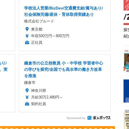
学校法人営業/BizDev/交通費支給/賞与あり/
社会保険完備/産休・育休取得実績あり
株式会社ブルード
東京都
探
年収500万円～800万円
紹
正社員
り/
鎌倉市の公立校教員 小・中学校 学習者中心
業、実
の学びを探究/全国でも高水準の働き方改革
を推進
鎌倉市
神奈川県
月給30万2,480円～
契約社員
Sponsored by