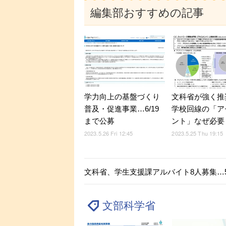
編集部おすすめの記事
学力向上の基盤づくり
文科省が強く推
普及・促進事業…6/19
学校回線の「ア
まで公募
ント」なぜ必要
2023.5.26 Fri 12:45
2023.5.25 Thu 19:15
文科省、学生支援課アルバイト8人募集…5
文部科学省