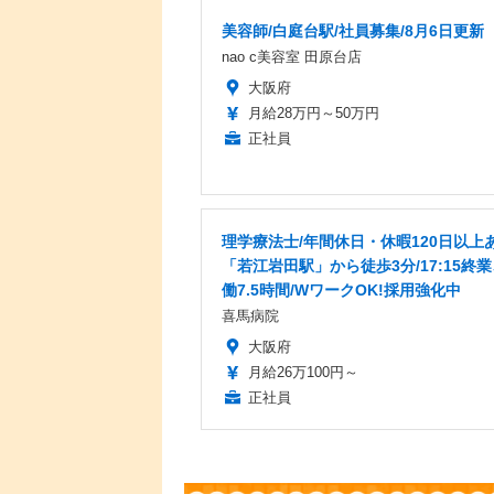
美容師/白庭台駅/社員募集/8月6日更新
nao c美容室 田原台店
大阪府
月給28万円～50万円
正社員
理学療法士/年間休日・休暇120日以上あ
「若江岩田駅」から徒歩3分/17:15終
働7.5時間/WワークOK!採用強化中
喜馬病院
大阪府
月給26万100円～
正社員