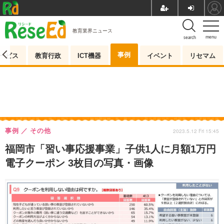
教育業界ニュース
menu
search
事例
ービス
教育行政
ICT機器
イベント
リセマム
事例
その他
2023.5.12 Fri 15:45
福岡市「習い事応援事業」子供1人に月額1万円
電子クーポン 3枚目の写真・画像