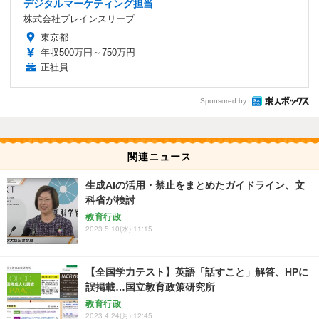
デジタルマーケティング担当
株式会社ブレインスリープ
東京都
年収500万円～750万円
正社員
Sponsored by
関連ニュース
生成AIの活用・禁止をまとめたガイドライン、文
科省が検討
教育行政
2023.5.10(水) 11:15
【全国学力テスト】英語「話すこと」解答、HPに
誤掲載…国立教育政策研究所
教育行政
2023.4.24(月) 12:45