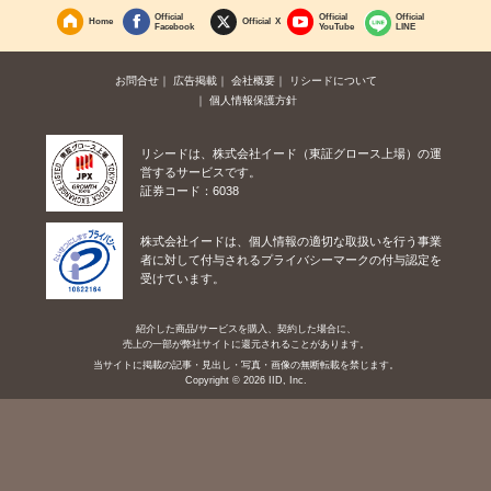
Official
Official
Official
Home
Official X
Facebook
YouTube
LINE
お問合せ
広告掲載
会社概要
リシードについて
個人情報保護方針
リシードは、株式会社イード（東証グロース上場）の運
営するサービスです。
証券コード：6038
株式会社イードは、個人情報の適切な取扱いを行う事業
者に対して付与されるプライバシーマークの付与認定を
受けています。
紹介した商品/サービスを購入、契約した場合に、
売上の一部が弊社サイトに還元されることがあります。
当サイトに掲載の記事・見出し・写真・画像の無断転載を禁じます。
Copyright © 2026 IID, Inc.