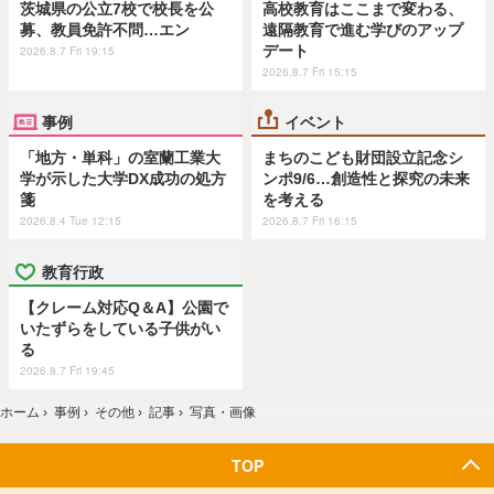
茨城県の公立7校で校長を公
高校教育はここまで変わる、
募、教員免許不問…エン
遠隔教育で進む学びのアップ
デート
2026.8.7 Fri 19:15
2026.8.7 Fri 15:15
事例
イベント
「地方・単科」の室蘭工業大
まちのこども財団設立記念シ
学が示した大学DX成功の処方
ンポ9/6…創造性と探究の未来
箋
を考える
2026.8.4 Tue 12:15
2026.8.7 Fri 16:15
教育行政
【クレーム対応Q＆A】公園で
いたずらをしている子供がい
る
2026.8.7 Fri 19:45
ホーム
›
事例
›
その他
›
記事
›
写真・画像
TOP