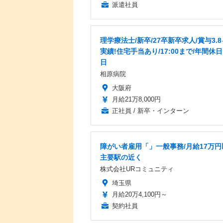
派遣社員
理学療法士/新卒/27卒新卒求人/賞与3.
実績!住宅手当あり/17:00まで/年間休日
日
相原病院
大阪府
月給21万8,000円
正社員 / 新卒・インターン
障がい者雇用「」一般事務/月給17万円
主要駅の近く
株式会社URコミュニティ
埼玉県
月給20万4,100円～
契約社員