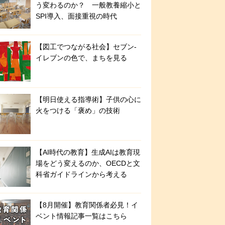
う変わるのか？ 一般教養縮小と
SPI導入、面接重視の時代
【図工でつながる社会】セブン‐
イレブンの色で、まちを見る
【明日使える指導術】子供の心に
火をつける「褒め」の技術
【AI時代の教育】生成AIは教育現
場をどう変えるのか、OECDと文
科省ガイドラインから考える
【8月開催】教育関係者必見！イ
ベント情報記事一覧はこちら