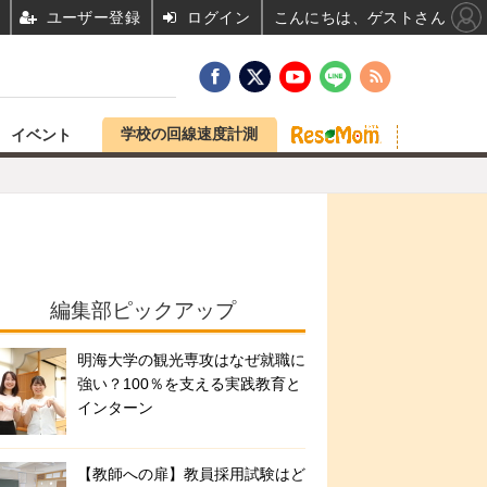
ユーザー登録
ログイン
こんにちは、ゲストさん
学校の回線速度計測
イベント
編集部ピックアップ
明海大学の観光専攻はなぜ就職に
強い？100％を支える実践教育と
インターン
【教師への扉】教員採用試験はど