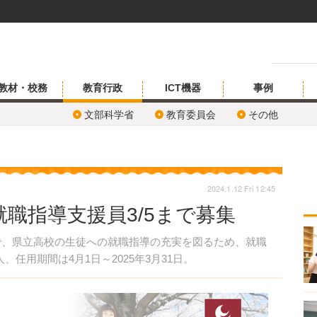
教材・校務
教育行政
ICT機器
事例
文部科学省
教育委員会
その他
2024.1.12 Fri 12:45
職指導支援員3/5まで募集
まで、県立高校の生徒への就職指導の充実を図るため、就職
任用期間は4月1日～2025年3月31日。