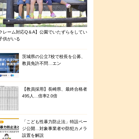
クレーム対応Q＆A】公園でいたずらをしてい
子供がいる
茨城県の公立7校で校長を公募、
教員免許不問…エン
【教員採用】長崎県、最終合格者
495人…倍率2.0倍
「こども性暴力防止法」特設ペー
ジ公開…対象事業者や防犯カメラ
設置を解説