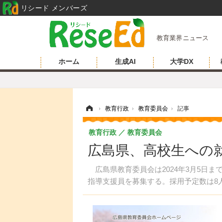
リシード メンバーズ
教育業界ニュース
ホーム
生成AI
大学DX
ホーム
›
教育行政
›
教育委員会
›
記事
教育行政
教育委員会
広島県、高校生への就
広島県教育委員会は2024年3月5日
指導支援員を募集する。採用予定数は8人、