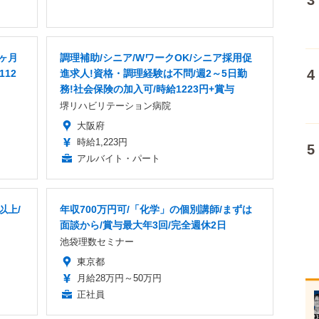
8ヶ月
調理補助/シニア/WワークOK/シニア採用促
112
進求人!資格・調理経験は不問/週2～5日勤
務!社会保険の加入可/時給1223円+賞与
堺リハビリテーション病院
大阪府
時給1,223円
アルバイト・パート
以上/
年収700万円可/「化学」の個別講師/まずは
面談から/賞与最大年3回/完全週休2日
池袋理数セミナー
東京都
月給28万円～50万円
正社員