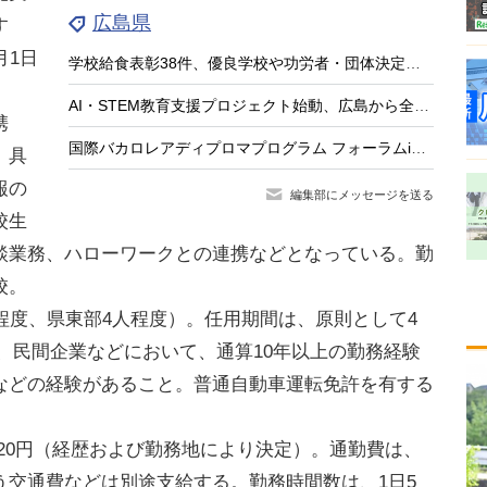
広島県
す
月1日
学校給食表彰38件、優良学校や功労者・団体決定…7/28に表彰式
AI・STEM教育支援プロジェクト始動、広島から全国へ…みんなのコード
携
国際バカロレアディプロマプログラム フォーラムin広島7/25
。具
報の
編集部にメッセージを送る
校生
談業務、ハローワークとの連携などとなっている。勤
校。
程度、県東部4人程度）。任用期間は、原則として4
格は、民間企業などにおいて、通算10年以上の勤務経験
などの経験があること。普通自動車運転免許を有する
,620円（経歴および勤務地により決定）。通勤費は、
う交通費などは別途支給する。勤務時間数は、1日5