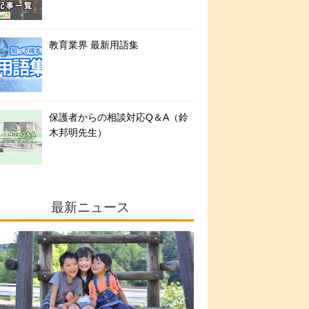
教育業界 最新用語集
保護者からの相談対応Q＆A（鈴
木邦明先生）
最新ニュース