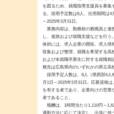
を図るため、就職指導支援員を募集
る。採用予定数は8人、任用期間は4
～2025年3月31日。
業務内容は、勤務校の教職員と連
し、進路および就職支援などを行う
体的には、求人企業の開拓、求人情
収集および整理、就職を希望する高
および未就職卒業生に対する就職相
務先は広島県内のいずれかの県立高
採用予定人数は、8人（県西部4人
月1日～2025年3月31日。応募資
を有する者であり、企業向けの営業
者であること。
報酬は、1時間当たり1,110円～1
通勤方法に応じて決定し、出張に伴