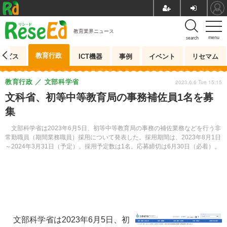
教育業界ニュース
menu
search
教育行政
ービス
ICT機器
事例
イベント
リセマム
教育行政
文部科学省
2023.6.6 Tue 15:15
文科省、初等中等教育局の事務補佐員1名を募
集
文部科学省は2023年6月5日、初等中等教育局の事務の補佐業務などを行う非
常勤職員（期間業務職員）採用について発表した。採用期間は、2023年8月1日
～2024年3月31日（予定）。採用予定数は1名。応募締切は6月30日（必着）。
文部科学省は2023年6月5日、初