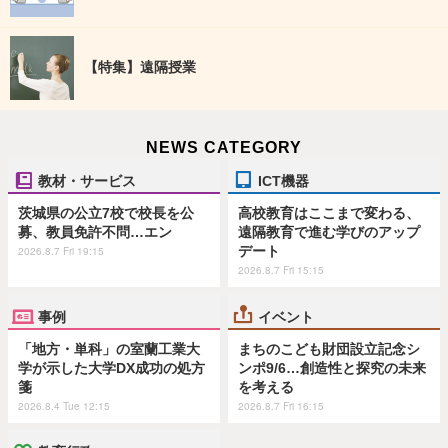
【特集】遠隔授業
NEWS CATEGORY
教材・サービス
ICT機器
茨城県の公立7校で校長を公
高校教育はここまで変わる、
募、教員免許不問…エン
遠隔教育で進む学びのアップ
デート
2026.8.7 Fri 19:15
2026.8.7 Fri 15:15
事例
イベント
「地方・単科」の室蘭工業大
まちのこども財団設立記念シ
学が示した大学DX成功の処方
ンポ9/6…創造性と探究の未来
箋
を考える
2026.8.4 Tue 12:15
2026.8.7 Fri 16:15