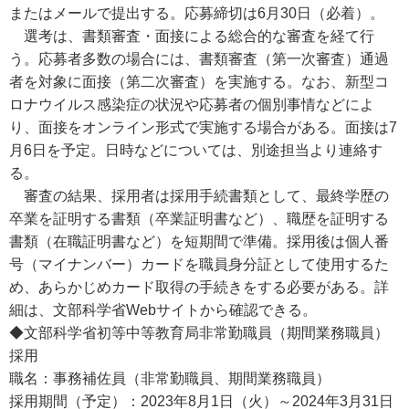
またはメールで提出する。応募締切は6月30日（必着）。
選考は、書類審査・面接による総合的な審査を経て行
う。応募者多数の場合には、書類審査（第一次審査）通過
者を対象に面接（第二次審査）を実施する。なお、新型コ
ロナウイルス感染症の状況や応募者の個別事情などによ
り、面接をオンライン形式で実施する場合がある。面接は7
月6日を予定。日時などについては、別途担当より連絡す
る。
審査の結果、採用者は採用手続書類として、最終学歴の
卒業を証明する書類（卒業証明書など）、職歴を証明する
書類（在職証明書など）を短期間で準備。採用後は個人番
号（マイナンバー）カードを職員身分証として使用するた
め、あらかじめカード取得の手続きをする必要がある。詳
細は、文部科学省Webサイトから確認できる。
◆文部科学省初等中等教育局非常勤職員（期間業務職員）
採用
職名：事務補佐員（非常勤職員、期間業務職員）
採用期間（予定）：2023年8月1日（火）～2024年3月31日