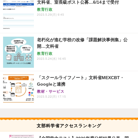
文科省、室長級ポスト公募…6/14まで受付
教育行政
2023.5.29(月) 9:45
老朽化が進む学校の改修「課題解決事例集」公
開…文科省
教育行政
2023.5.24(水) 16:45
「スクールライフノート」文科省MEXCBT・
Googleと連携
教材・サービス
2023.5.22(月) 17:15
文部科学省アクセスランキング
【全国学力テスト】2026年度分析結果公表、国