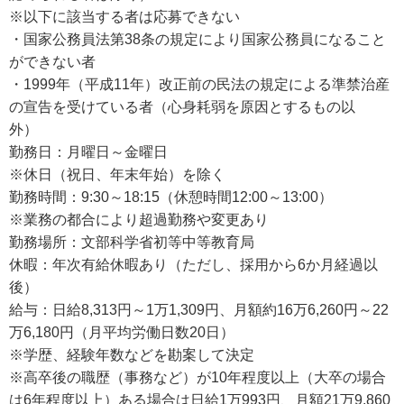
※以下に該当する者は応募できない
・国家公務員法第38条の規定により国家公務員になること
ができない者
・1999年（平成11年）改正前の民法の規定による準禁治産
の宣告を受けている者（心身耗弱を原因とするもの以
外）
勤務日：月曜日～金曜日
※休日（祝日、年末年始）を除く
勤務時間：9:30～18:15（休憩時間12:00～13:00）
※業務の都合により超過勤務や変更あり
勤務場所：文部科学省初等中等教育局
休暇：年次有給休暇あり（ただし、採用から6か月経過以
後）
給与：日給8,313円～1万1,309円、月額約16万6,260円～22
万6,180円（月平均労働日数20日）
※学歴、経験年数などを勘案して決定
※高卒後の職歴（事務など）が10年程度以上（大卒の場合
は6年程度以上）ある場合は日給1万993円、月額21万9,860