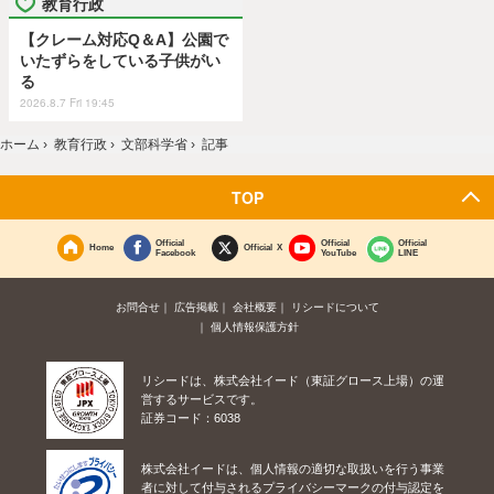
教育行政
【クレーム対応Q＆A】公園で
いたずらをしている子供がい
る
2026.8.7 Fri 19:45
ホーム
›
教育行政
›
文部科学省
›
記事
TOP
Official
Official
Official
Home
Official X
Facebook
YouTube
LINE
お問合せ
広告掲載
会社概要
リシードについて
個人情報保護方針
リシードは、株式会社イード（東証グロース上場）の運
営するサービスです。
証券コード：6038
株式会社イードは、個人情報の適切な取扱いを行う事業
者に対して付与されるプライバシーマークの付与認定を