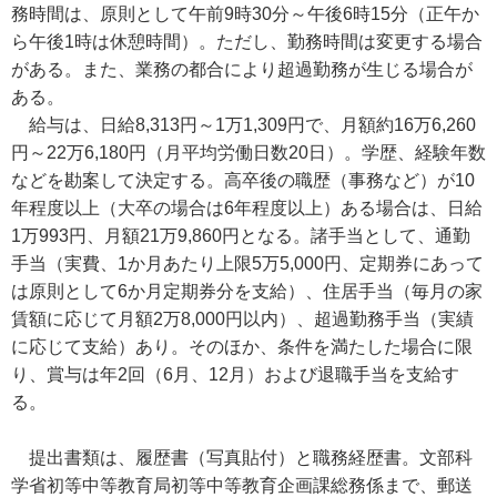
務時間は、原則として午前9時30分～午後6時15分（正午か
ら午後1時は休憩時間）。ただし、勤務時間は変更する場合
がある。また、業務の都合により超過勤務が生じる場合が
ある。
給与は、日給8,313円～1万1,309円で、月額約16万6,260
円～22万6,180円（月平均労働日数20日）。学歴、経験年数
などを勘案して決定する。高卒後の職歴（事務など）が10
年程度以上（大卒の場合は6年程度以上）ある場合は、日給
1万993円、月額21万9,860円となる。諸手当として、通勤
手当（実費、1か月あたり上限5万5,000円、定期券にあって
は原則として6か月定期券分を支給）、住居手当（毎月の家
賃額に応じて月額2万8,000円以内）、超過勤務手当（実績
に応じて支給）あり。そのほか、条件を満たした場合に限
り、賞与は年2回（6月、12月）および退職手当を支給す
る。
提出書類は、履歴書（写真貼付）と職務経歴書。文部科
学省初等中等教育局初等中等教育企画課総務係まで、郵送