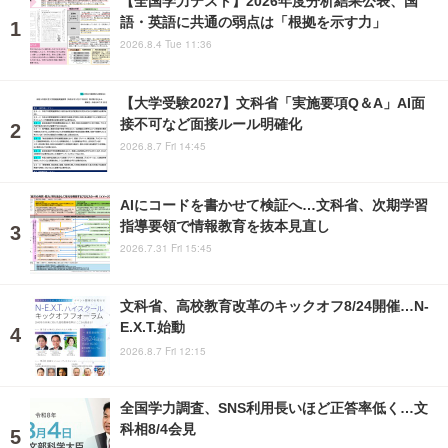
語・英語に共通の弱点は「根拠を示す力」
2026.8.4 Tue 11:36
【大学受験2027】文科省「実施要項Q＆A」AI面
接不可など面接ルール明確化
2026.8.7 Fri 14:45
AIにコードを書かせて検証へ…文科省、次期学習
指導要領で情報教育を抜本見直し
2026.7.31 Fri 15:45
文科省、高校教育改革のキックオフ8/24開催…N-
E.X.T.始動
2026.8.7 Fri 12:15
全国学力調査、SNS利用長いほど正答率低く…文
科相8/4会見