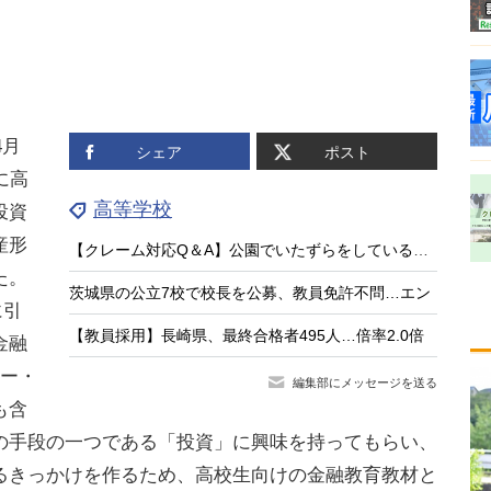
4月
シェア
ポスト
に高
高等学校
投資
産形
【クレーム対応Q＆A】公園でいたずらをしている子供がいる
た。
茨城県の公立7校で校長を公募、教員免許不問…エン
に引
【教員採用】長崎県、最終合格者495人…倍率2.0倍
金融
イー・
編集部にメッセージを送る
も含
の手段の一つである「投資」に興味を持ってもらい、
るきっかけを作るため、高校生向けの金融教育教材と