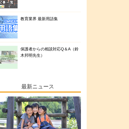
教育業界 最新用語集
保護者からの相談対応Q＆A（鈴
木邦明先生）
最新ニュース