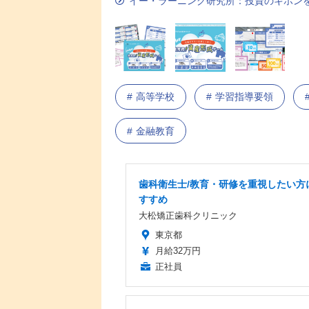
イー・ラーニング研究所：投資のキホン
高等学校
学習指導要領
金融教育
歯科衛生士/教育・研修を重視したい方
すすめ
大松矯正歯科クリニック
東京都
月給32万円
正社員