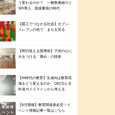
う変わるのか？ 一般教養縮小と
SPI導入、面接重視の時代
【図工でつながる社会】セブン‐
イレブンの色で、まちを見る
【明日使える指導術】子供の心に
火をつける「褒め」の技術
【AI時代の教育】生成AIは教育現
場をどう変えるのか、OECDと文
科省ガイドラインから考える
【8月開催】教育関係者必見！イ
ベント情報記事一覧はこちら