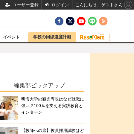
ユーザー登録
ログイン
こんにちは、ゲストさん
学校の回線速度計測
イベント
編集部ピックアップ
明海大学の観光専攻はなぜ就職に
強い？100％を支える実践教育と
インターン
【教師への扉】教員採用試験はど