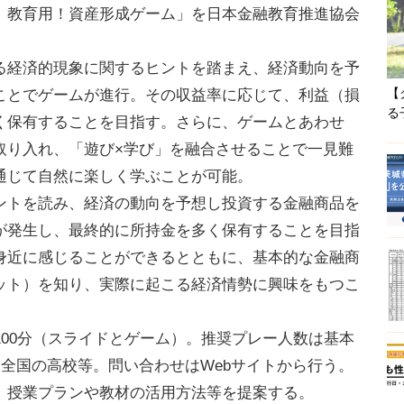
 教育用！資産形成ゲーム」を日本金融教育推進協会
経済的現象に関するヒントを踏まえ、経済動向を予
【
ことでゲームが進行。その収益率に応じて、利益（損
る
く保有することを目指す。さらに、ゲームとあわせ
取り入れ、「遊び×学び」を融合させることで一見難
通じて自然に楽しく学ぶことが可能。
トを読み、経済の動向を予想し投資する金融商品を
が発生し、最終的に所持金を多く保有することを目指
身近に感じることができるとともに、基本的な金融商
ット）を知り、実際に起こる経済情勢に興味をもつこ
00分（スライドとゲーム）。推奨プレー人数は基本
は全国の高校等。問い合わせはWebサイトから行う。
、授業プランや教材の活用方法等を提案する。