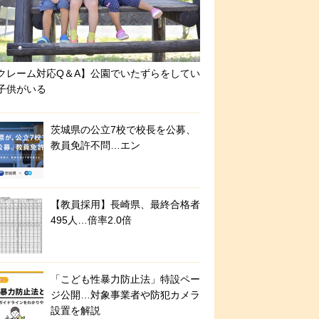
クレーム対応Q＆A】公園でいたずらをしてい
子供がいる
茨城県の公立7校で校長を公募、
教員免許不問…エン
【教員採用】長崎県、最終合格者
495人…倍率2.0倍
「こども性暴力防止法」特設ペー
ジ公開…対象事業者や防犯カメラ
設置を解説