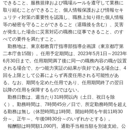
できること、服務規律および職場ルールを遵守して業務に
取り組むことができること、個人情報保護および情報セキ
ュリティ対策の重要性を認識し、職務上知り得た個人情報
等の秘密を守ることができること（退職後を含む）、災害
が発生した場合に災害対応の職務に従事できること、のす
べての要件を満たすこと。
勤務地は、東京都教育庁指導部指導企画課（東京都庁第
二本庁舎15階）。任用予定期間は、2023年5月1日～2023年
6月30日まで。任用期間満了後に同一の職務内容の職が設置
される場合で、かつ能力実証の結果が良好である場合は、4
回を上限として公募によらず再度任用される可能性があ
る。なお、期間を定めた任用であり、任用期間終了の翌日
以降の任用を保障するものではない。
勤務日数は、週当たり31時間以内（土日、祝日を除
く）。勤務時間は、7時間45分／日で、所定勤務時間を超え
る勤務は無し（休憩時間は1時間、開始時間を午前11時30
分～、正午～、午後0時30分～のいずれかとする）。
報酬額は時間額1,090円。通勤手当相当額を別途支給。公