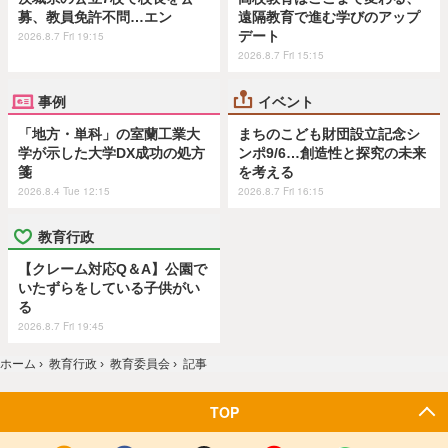
募、教員免許不問…エン
遠隔教育で進む学びのアップ
デート
2026.8.7 Fri 19:15
2026.8.7 Fri 15:15
事例
イベント
「地方・単科」の室蘭工業大
まちのこども財団設立記念シ
学が示した大学DX成功の処方
ンポ9/6…創造性と探究の未来
箋
を考える
2026.8.4 Tue 12:15
2026.8.7 Fri 16:15
教育行政
【クレーム対応Q＆A】公園で
いたずらをしている子供がい
る
2026.8.7 Fri 19:45
ホーム
›
教育行政
›
教育委員会
›
記事
TOP