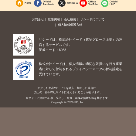
Official
Official
Official
Home
Official X
Facebook
YouTube
LINE
お問合せ
広告掲載
会社概要
リシードについて
個人情報保護方針
リシードは、株式会社イード（東証グロース上場）の運
営するサービスです。
証券コード：6038
株式会社イードは、個人情報の適切な取扱いを行う事業
者に対して付与されるプライバシーマークの付与認定を
受けています。
紹介した商品/サービスを購入、契約した場合に、
売上の一部が弊社サイトに還元されることがあります。
当サイトに掲載の記事・見出し・写真・画像の無断転載を禁じます。
Copyright © 2026 IID, Inc.