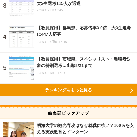
大3生選考115人が通過
2026.8.7 Fri 16:45
【教員採用】群馬県、応募倍率3.0倍…大3生選考
に447人応募
2026.6.25 Thu 17:45
【教員採用】茨城県、スペシャリスト・離職者対
象の特別選考…出願8/21まで
2026.8.3 Mon 17:15
ランキングをもっと見る
編集部ピックアップ
明海大学の観光専攻はなぜ就職に強い？100％を支
える実践教育とインターン