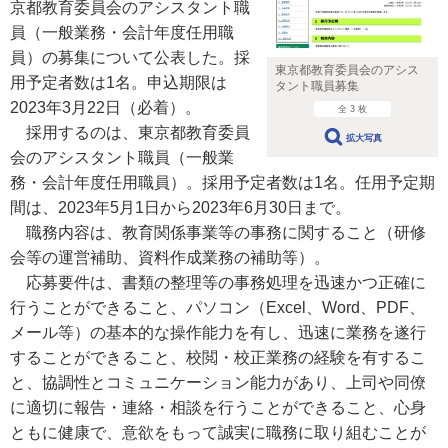
京都教育委員会のアシスタント職
員（一般業務・会計年度任用職
員）の募集について公表した。採
東京都教育委員会のアシス
用予定者数は1名。申込期限は
タント職員募集
2023年3月22日（必着）。
全 3 枚
採用するのは、東京都教育委員
拡大写真
会のアシスタント職員（一般業
務・会計年度任用職員）。採用予定者数は1名。任用予定期
間は、2023年5月1日から2023年6月30日まで。
職務内容は、教育関係事業等の事務に関すること（研修
会等の運営補助、資料作成業務の補助等）。
応募要件は、書類の整理等の事務処理を迅速かつ正確に
行うことができること、パソコン（Excel、Word、PDF、
メール等）の基本的な操作能力を有し、迅速に業務を遂行
することができること、校閲・校正業務の経験を有するこ
と、協調性とコミュニケーション能力があり、上司や同僚
に適切に報告・連絡・相談を行うことができること、心身
ともに健康で、意欲をもって誠実に職務に取り組むことが