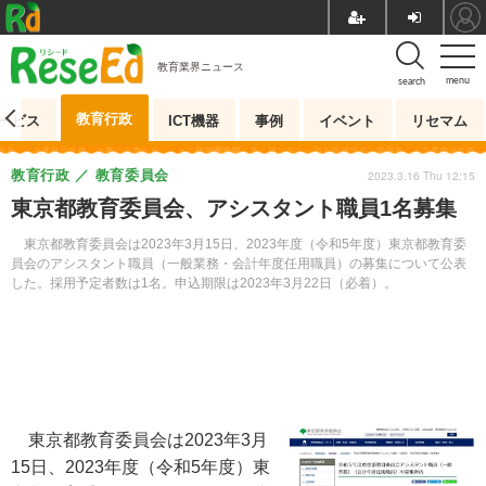
教育業界ニュース
menu
search
教育行政
ービス
ICT機器
事例
イベント
リセマム
教育行政
教育委員会
2023.3.16 Thu 12:15
東京都教育委員会、アシスタント職員1名募集
東京都教育委員会は2023年3月15日、2023年度（令和5年度）東京都教育委
員会のアシスタント職員（一般業務・会計年度任用職員）の募集について公表
した。採用予定者数は1名。申込期限は2023年3月22日（必着）。
東京都教育委員会は2023年3月
15日、2023年度（令和5年度）東