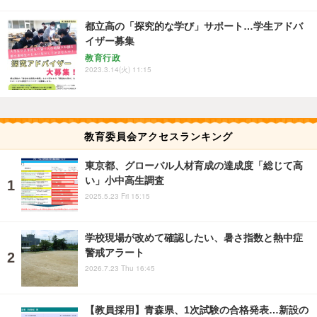
都立高の「探究的な学び」サポート…学生アドバ
イザー募集
教育行政
2023.3.14(火) 11:15
教育委員会アクセスランキング
東京都、グローバル人材育成の達成度「総じて高
い」小中高生調査
2025.5.23 Fri 15:15
学校現場が改めて確認したい、暑さ指数と熱中症
警戒アラート
2026.7.23 Thu 16:45
【教員採用】青森県、1次試験の合格発表…新設の