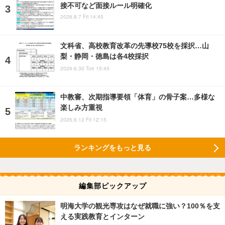
接不可など面接ルール明確化
2026.8.7 Fri 14:45
文科省、高校教育改革の先導校75校を採択…山
梨・静岡・徳島は各4校採択
2026.6.30 Tue 15:45
中教審、次期指導要領「体育」の骨子案…多様な
楽しみ方重視
2026.6.12 Fri 12:15
ランキングをもっと見る
編集部ピックアップ
明海大学の観光専攻はなぜ就職に強い？100％を支
える実践教育とインターン