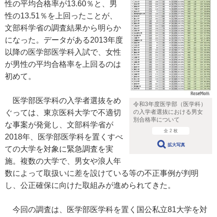
性の平均合格率が13.60％と、男
性の13.51％を上回ったことが、
文部科学省の調査結果から明らか
になった。データがある2013年度
以降の医学部医学科入試で、女性
が男性の平均合格率を上回るのは
初めて。
医学部医学科の入学者選抜をめ
令和3年度医学部（医学科）
の入学者選抜における男女
ぐっては、東京医科大学で不適切
別合格率について
な事案が発覚し、文部科学省が
全 2 枚
2018年、医学部医学科を置くすべ
拡大写真
ての大学を対象に緊急調査を実
施。複数の大学で、男女や浪人年
数によって取扱いに差を設けている等の不正事例が判明
し、公正確保に向けた取組みが進められてきた。
今回の調査は、医学部医学科を置く国公私立81大学を対