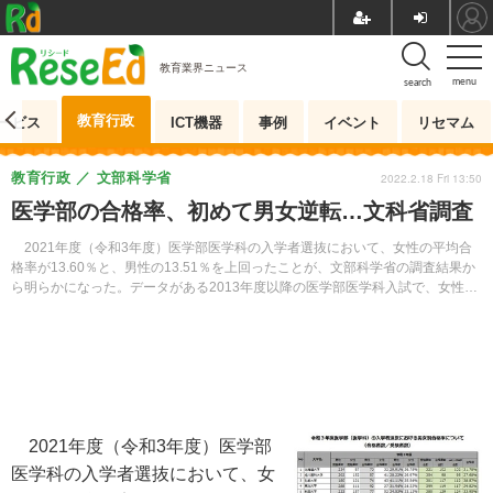
教育業界ニュース
menu
search
教育行政
ービス
ICT機器
事例
イベント
リセマム
教育行政
文部科学省
2022.2.18 Fri 13:50
医学部の合格率、初めて男女逆転…文科省調査
2021年度（令和3年度）医学部医学科の入学者選抜において、女性の平均合
格率が13.60％と、男性の13.51％を上回ったことが、文部科学省の調査結果か
ら明らかになった。データがある2013年度以降の医学部医学科入試で、女性が
男性の平均合格率を上回るのは初めて。
2021年度（令和3年度）医学部
医学科の入学者選抜において、女