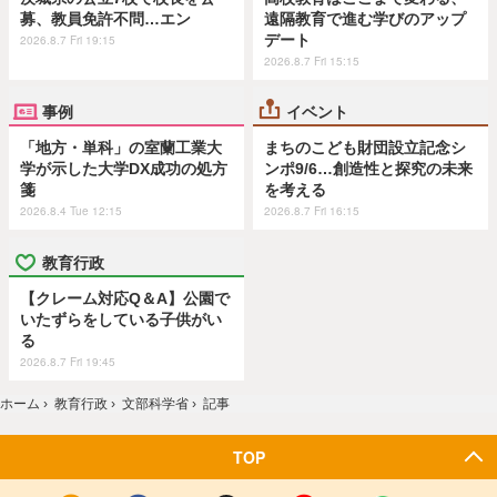
募、教員免許不問…エン
遠隔教育で進む学びのアップ
デート
2026.8.7 Fri 19:15
2026.8.7 Fri 15:15
事例
イベント
「地方・単科」の室蘭工業大
まちのこども財団設立記念シ
学が示した大学DX成功の処方
ンポ9/6…創造性と探究の未来
箋
を考える
2026.8.4 Tue 12:15
2026.8.7 Fri 16:15
教育行政
【クレーム対応Q＆A】公園で
いたずらをしている子供がい
る
2026.8.7 Fri 19:45
ホーム
›
教育行政
›
文部科学省
›
記事
TOP