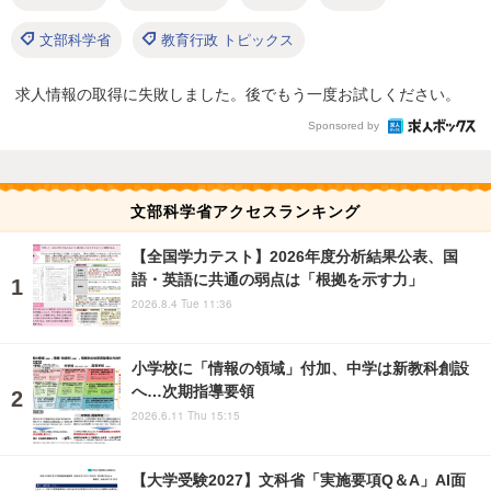
文部科学省
教育行政 トピックス
求人情報の取得に失敗しました。後でもう一度お試しください。
Sponsored by
文部科学省アクセスランキング
【全国学力テスト】2026年度分析結果公表、国
語・英語に共通の弱点は「根拠を示す力」
2026.8.4 Tue 11:36
小学校に「情報の領域」付加、中学は新教科創設
へ…次期指導要領
2026.6.11 Thu 15:15
【大学受験2027】文科省「実施要項Q＆A」AI面