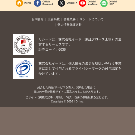
Official
Official
Official
Home
Official X
Facebook
YouTube
LINE
お問合せ
広告掲載
会社概要
リシードについて
個人情報保護方針
リシードは、株式会社イード（東証グロース上場）の運
営するサービスです。
証券コード：6038
株式会社イードは、個人情報の適切な取扱いを行う事業
者に対して付与されるプライバシーマークの付与認定を
受けています。
紹介した商品/サービスを購入、契約した場合に、
売上の一部が弊社サイトに還元されることがあります。
当サイトに掲載の記事・見出し・写真・画像の無断転載を禁じます。
Copyright © 2026 IID, Inc.