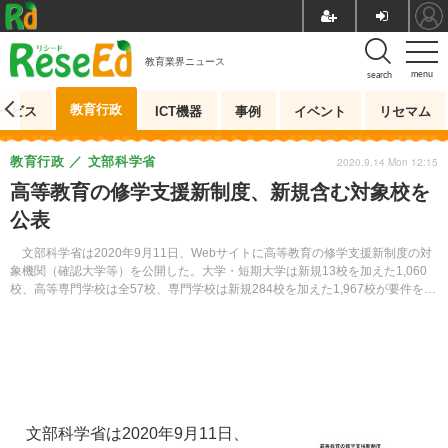
教育業界ニュース
menu
search
教育行政
ービス
ICT機器
事例
イベント
リセマム
教育行政
文部科学省
2020.9.14 Mon 12:15
高等教育の修学支援新制度、新規含む対象校を
公表
文部科学省は2020年9月11日、Webサイトに高等教育の修学支援新制度の対
象機関（確認大学等）を公開した。大学・短期大学は新規13校を加えた1,060
校、高等専門学校は全57校、専門学校は新規284校を加えた1,967校が要件を満
たし、支援対象となった。
文部科学省は2020年9月11日、