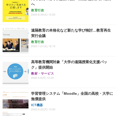
へ
教育行政
2020.6.30(火) 13:20
遠隔教育の本格化など新たな学び検討…教育再生
実行会議
教育行政
2020.7.21(火) 12:15
高等教育機関対象「大学の遠隔授業化支援パッ
ク」提供開始
教材・サービス
2020.4.6(月) 12:20
学習管理システム「Moodle」全国の高校・大学に
無償提供
ICT機器
2020.6.22(月) 13:50