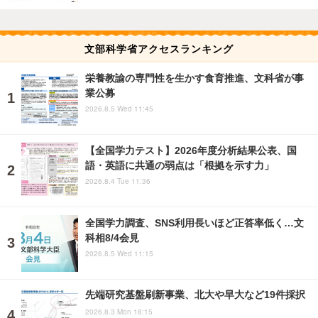
文部科学省アクセスランキング
栄養教諭の専門性を生かす食育推進、文科省が事
業公募
2026.8.5 Wed 11:45
【全国学力テスト】2026年度分析結果公表、国
語・英語に共通の弱点は「根拠を示す力」
2026.8.4 Tue 11:36
全国学力調査、SNS利用長いほど正答率低く…文
科相8/4会見
2026.8.5 Wed 11:15
先端研究基盤刷新事業、北大や早大など19件採択
2026.8.3 Mon 18:15