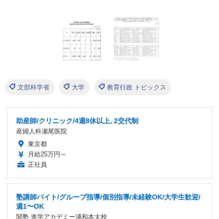
文部科学省
大学
教育行政 トピックス
助産師/クリニック/4週8休以上, 2交代制
産婦人科瀬尾医院
東京都
月給25万円～
正社員
塾講師バイト/グループ指導/個別指導/未経験OK/大学生歓迎/
週1〜OK
関塾 進学アカデミー浦和本太校