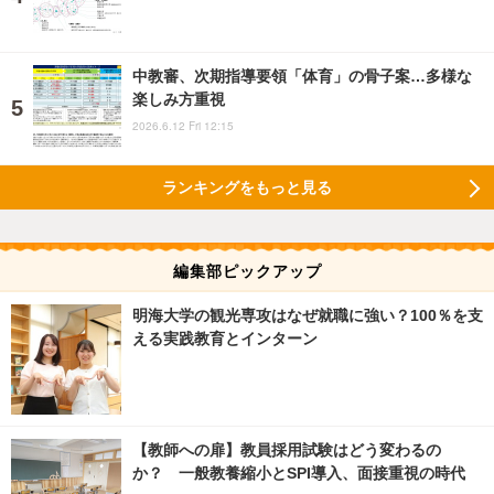
中教審、次期指導要領「体育」の骨子案…多様な
楽しみ方重視
2026.6.12 Fri 12:15
ランキングをもっと見る
編集部ピックアップ
明海大学の観光専攻はなぜ就職に強い？100％を支
える実践教育とインターン
【教師への扉】教員採用試験はどう変わるの
か？ 一般教養縮小とSPI導入、面接重視の時代