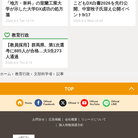
「地方・単科」の室蘭工業大
こどもDX白書2026を先行公
学が示した大学DX成功の処方
開、中室牧子氏迎え公開イベ
箋
ント9/17
2026.8.4 Tue 12:15
2026.8.5 Wed 18:45
教育行政
【教員採用】群馬県、第1次選
考に885人が合格…大3生273
人通過
2026.8.6 Thu 9:15
ホーム
›
教育行政
›
文部科学省
›
記事
TOP
Official
Official
Official
Home
Official X
Facebook
YouTube
LINE
お問合せ
広告掲載
会社概要
リシードについて
個人情報保護方針