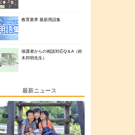
教育業界 最新用語集
保護者からの相談対応Q＆A（鈴
木邦明先生）
最新ニュース