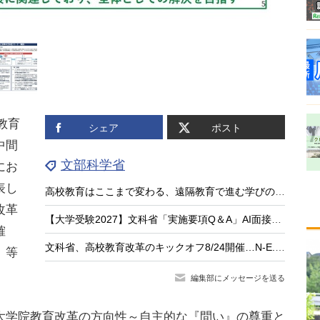
教育
シェア
ポスト
中間
文部科学省
にお
表し
高校教育はここまで変わる、遠隔教育で進む学びのアップデート
改革
【大学受験2027】文科省「実施要項Q＆A」AI面接不可など面接ルール明確化
確
文科省、高校教育改革のキックオフ8/24開催…N-E.X.T.始動
」等
編集部にメッセージを送る
学院教育改革の方向性～自主的な『問い』の尊重と