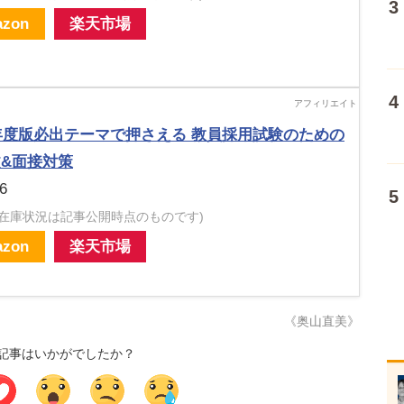
zon
楽天市場
3年度版必出テーマで押さえる 教員採用試験のための
&面接対策
6
・在庫状況は記事公開時点のものです)
zon
楽天市場
《奥山直美》
記事はいかがでしたか？