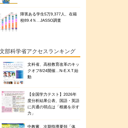
障害ある学生5万9,377人、在籍
校89.4％…JASSO調査
文部科学省アクセスランキング
文科省、高校教育改革のキッ
クオフ8/24開催…N-E.X.T.始
動
【全国学力テスト】2026年
度分析結果公表、国語・英語
に共通の弱点は「根拠を示す
力」
中教審、次期指導要領「体