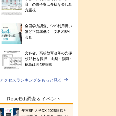
育」の骨子案…多様な楽しみ
方重視
全国学力調査、SNS利用長い
ほど正答率低く…文科相8/4
会見
文科省、高校教育改革の先導
校75校を採択…山梨・静岡・
徳島は各4校採択
アクセスランキングをもっと見る
ReseEd 調査＆イベント
年末SP 大学DX 2025総括と