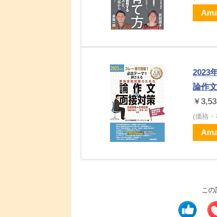
Ama
202
論作文
￥3,53
(価格
Ama
この