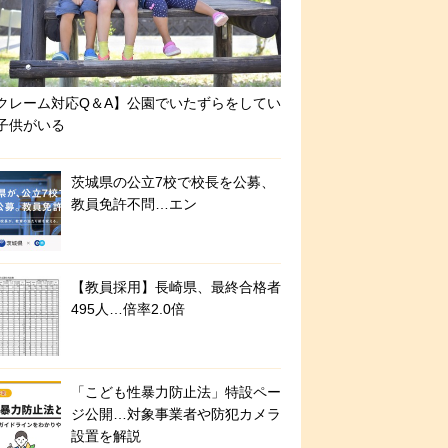
クレーム対応Q＆A】公園でいたずらをしてい
子供がいる
茨城県の公立7校で校長を公募、
教員免許不問…エン
【教員採用】長崎県、最終合格者
495人…倍率2.0倍
「こども性暴力防止法」特設ペー
ジ公開…対象事業者や防犯カメラ
設置を解説