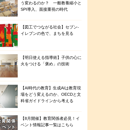
う変わるのか？ 一般教養縮小と
SPI導入、面接重視の時代
【図工でつながる社会】セブン‐
イレブンの色で、まちを見る
【明日使える指導術】子供の心に
火をつける「褒め」の技術
【AI時代の教育】生成AIは教育現
場をどう変えるのか、OECDと文
科省ガイドラインから考える
【8月開催】教育関係者必見！イ
ベント情報記事一覧はこちら