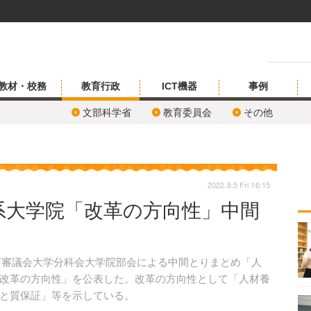
教材・校務
教育行政
ICT機器
事例
文部科学省
教育委員会
その他
2022.8.5 Fri 16:15
系大学院「改革の方向性」中間
教育審議会大学分科会大学院部会による中間とりまとめ「人
改革の方向性」を公表した。改革の方向性として「人材養
と質保証」等を示している。