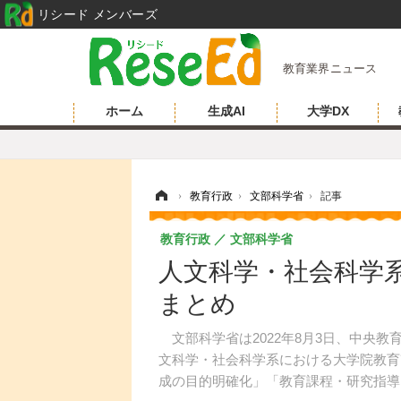
リシード メンバーズ
教育業界ニュース
ホーム
生成AI
大学DX
ホーム
›
教育行政
›
文部科学省
›
記事
教育行政
文部科学省
人文科学・社会科学
まとめ
文部科学省は2022年8月3日、中央
文科学・社会科学系における大学院教育
成の目的明確化」「教育課程・研究指導