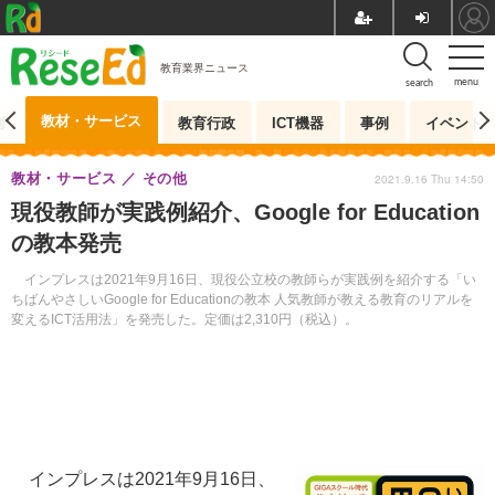
教育業界ニュース
menu
search
教材・サービス
測
教育行政
ICT機器
事例
イベント
教材・サービス
その他
2021.9.16 Thu 14:50
現役教師が実践例紹介、Google for Education
の教本発売
インプレスは2021年9月16日、現役公立校の教師らが実践例を紹介する「い
ちばんやさしいGoogle for Educationの教本 人気教師が教える教育のリアルを
変えるICT活用法」を発売した。定価は2,310円（税込）。
インプレスは2021年9月16日、