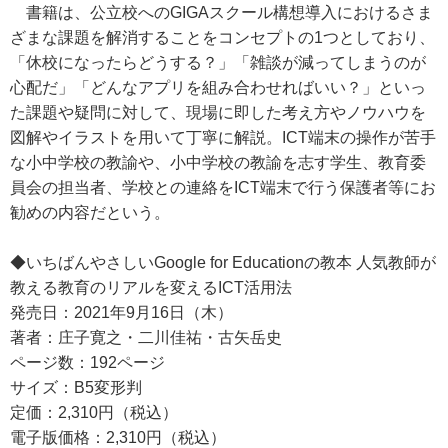
書籍は、公立校へのGIGAスクール構想導入におけるさま
ざまな課題を解消することをコンセプトの1つとしており、
「休校になったらどうする？」「雑談が減ってしまうのが
心配だ」「どんなアプリを組み合わせればいい？」といっ
た課題や疑問に対して、現場に即した考え方やノウハウを
図解やイラストを用いて丁寧に解説。ICT端末の操作が苦手
な小中学校の教諭や、小中学校の教諭を志す学生、教育委
員会の担当者、学校との連絡をICT端末で行う保護者等にお
勧めの内容だという。
◆いちばんやさしいGoogle for Educationの教本 人気教師が
教える教育のリアルを変えるICT活用法
発売日：2021年9月16日（木）
著者：庄子寛之・二川佳祐・古矢岳史
ページ数：192ページ
サイズ：B5変形判
定価：2,310円（税込）
電子版価格：2,310円（税込）