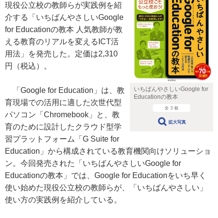
現役公立校の教師らが実践例を紹
介する「いちばんやさしいGoogle
for Educationの教本 人気教師が教
える教育のリアルを変えるICT活
用法」を発売した。定価は2,310
円（税込）。
いちばんやさしいGoogle for
「Google for Education」は、教
Educationの教本
育現場での活用に適した次世代型
全 3 枚
パソコン「Chromebook」と、教
拡大写真
育のために設計したクラウド型学
習プラットフォーム「G Suite for
Education」から構成されている教育機関向けソリューショ
ン。今回発売された「いちばんやさしいGoogle for
Educationの教本」では、Google for Educationをいち早く
使い始めた現役公立校の教師らが、「いちばんやさしい」
使い方の実践例を紹介している。