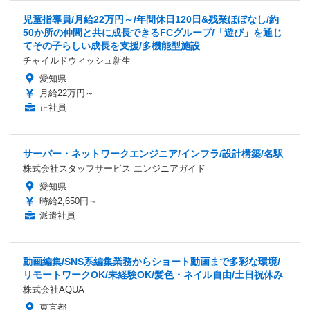
児童指導員/月給22万円～/年間休日120日&残業ほぼなし/約
50か所の仲間と共に成長できるFCグループ/「遊び」を通じ
てその子らしい成長を支援/多機能型施設
チャイルドウィッシュ新生
愛知県
月給22万円～
正社員
サーバー・ネットワークエンジニア/インフラ/設計構築/名駅
株式会社スタッフサービス エンジニアガイド
愛知県
時給2,650円～
派遣社員
動画編集/SNS系編集業務からショート動画まで多彩な環境/
リモートワークOK/未経験OK/髪色・ネイル自由/土日祝休み
株式会社AQUA
東京都