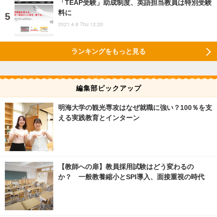
「TEAP受験」助成制度、英語担当教員は特別受験
料に
2021.4.8 Thu 12:20
ランキングをもっと見る
編集部ピックアップ
明海大学の観光専攻はなぜ就職に強い？100％を支
える実践教育とインターン
【教師への扉】教員採用試験はどう変わるの
か？ 一般教養縮小とSPI導入、面接重視の時代