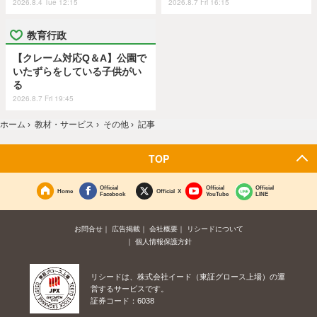
2026.8.4 Tue 12:15
2026.8.7 Fri 16:15
教育行政
【クレーム対応Q＆A】公園で
いたずらをしている子供がい
る
2026.8.7 Fri 19:45
ホーム
›
教材・サービス
›
その他
›
記事
TOP
Official
Official
Official
Home
Official X
Facebook
YouTube
LINE
お問合せ
広告掲載
会社概要
リシードについて
個人情報保護方針
リシードは、株式会社イード（東証グロース上場）の運
営するサービスです。
証券コード：6038