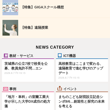
【特集】GIGAスクール構想
【特集】遠隔授業
NEWS CATEGORY
教材・サービス
ICT機器
茨城県の公立7校で校長を公
高校教育はここまで変わる、
募、教員免許不問…エン
遠隔教育で進む学びのアップ
デート
2026.8.7 Fri 19:15
2026.8.7 Fri 15:15
事例
イベント
「地方・単科」の室蘭工業大
まちのこども財団設立記念シ
学が示した大学DX成功の処方
ンポ9/6…創造性と探究の未来
箋
を考える