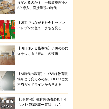
う変わるのか？ 一般教養縮小と
SPI導入、面接重視の時代
【図工でつながる社会】セブン‐
イレブンの色で、まちを見る
【明日使える指導術】子供の心に
火をつける「褒め」の技術
【AI時代の教育】生成AIは教育現
場をどう変えるのか、OECDと文
科省ガイドラインから考える
【8月開催】教育関係者必見！イ
ベント情報記事一覧はこちら