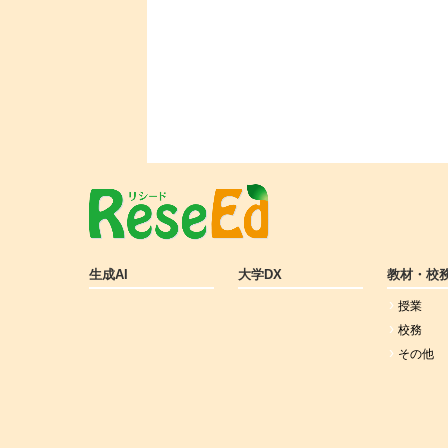
生成AI
大学DX
教材・校
授業
校務
その他