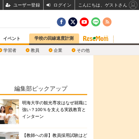
ユーザー登録
ログイン
こんにちは、ゲストさん
学校の回線速度計測
イベント
学習者
教員
企業
その他
編集部ピックアップ
明海大学の観光専攻はなぜ就職に
強い？100％を支える実践教育と
インターン
【教師への扉】教員採用試験はど