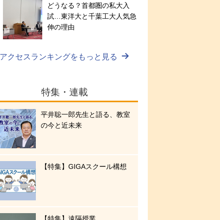
どうなる？首都圏の私大入
試…東洋大と千葉工大人気急
伸の理由
アクセスランキングをもっと見る
特集・連載
平井聡一郎先生と語る、教室
の今と近未来
【特集】GIGAスクール構想
【特集】遠隔授業