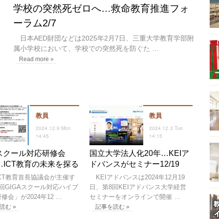
学校の突然死ゼロへ…救命教育推進フォ
ーラム2/7
日本AED財団などは2025年2月7日、三重大学教育学部附
属小学校において、学校での突然死を防ぐた …
Read more »
教員
教員
2024.12.9 Mon
2024.12.3 Tue
14:45
14:15
Aスクール対応研修会
国立大学法人化20年…KEIア
19…ICT教育の未来を探る
ドバンスがセミナー12/19
CT教育首長協議会が主催す
KEIアドバンスは2024年12月19
回GIGAスクール対応ハイブ
日、第8回KEIアドバンス大学経営
修会」が2024年12 …
セミナーをオンラインで開催 …
読む »
記事を読む »