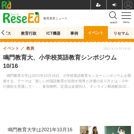
教育業界ニュース
menu
search
イベント
ービス
教育行政
ICT機器
事例
リセマム
イベント
教員
2021.9.10 Fri 16:50
鳴門教育大、小学校英語教育シンポジウム
10/16
鳴門教育大学は2021年10月16日、小学校英語教育センターシンポジウムを開
催する。テーマは「新しい外国語教育が目指す指導と評価の在り方とは～小中
の接続を意識して～」。参加無料。定員は会場50人、オンライン動画配信100
人。先着順で受け付ける。
鳴門教育大学は2021年10月16