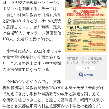
日、小学校英語教育センターシン
ポジウムを開催する。テーマは
「新しい外国語教育が目指す指導
と評価の在り方とは～小中の接続
を意識して～」。参加無料。定員
は会場50人、オンライン動画配信
100人。先着順で受け付ける。
小学校に続き、2021年度より中
学校学習指導要領が全面実施とな
鳴門教育大学小学校英語教
育センターシンポジウム
り、これまで以上に小・中学校間
全 2 枚
の連携が重要になっている。
拡大写真
今回のシンポジウムでは、文部
科学省初等中等教育局視学官の直山木綿子氏が「全面実施
で見えてきた小学校外国語教育の成果と課題を踏まえて、
今後取り組むべきこと」と題して基調講演。鳴門市板東小
学校と名東郡佐那河内村立佐那河内小中学校の教諭らが、