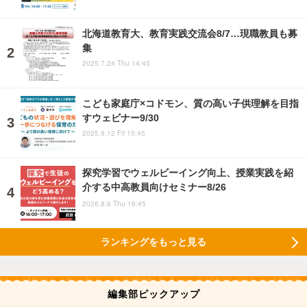
北海道教育大、教育実践交流会8/7…現職教員も募
集
2025.7.24 Thu 14:45
こども家庭庁×コドモン、質の高い子供理解を目指
すウェビナー9/30
2025.9.12 Fri 15:45
探究学習でウェルビーイング向上、授業実践を紹
介する中高教員向けセミナー8/26
2026.8.6 Thu 18:45
ランキングをもっと見る
編集部ピックアップ