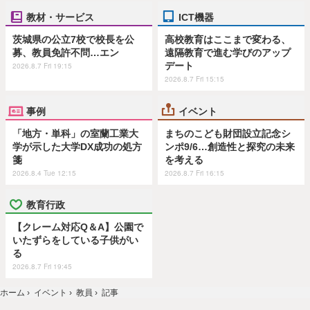
教材・サービス
ICT機器
茨城県の公立7校で校長を公
高校教育はここまで変わる、
募、教員免許不問…エン
遠隔教育で進む学びのアップ
デート
2026.8.7 Fri 19:15
2026.8.7 Fri 15:15
事例
イベント
「地方・単科」の室蘭工業大
まちのこども財団設立記念シ
学が示した大学DX成功の処方
ンポ9/6…創造性と探究の未来
箋
を考える
2026.8.4 Tue 12:15
2026.8.7 Fri 16:15
教育行政
【クレーム対応Q＆A】公園で
いたずらをしている子供がい
る
2026.8.7 Fri 19:45
ホーム
›
イベント
›
教員
›
記事