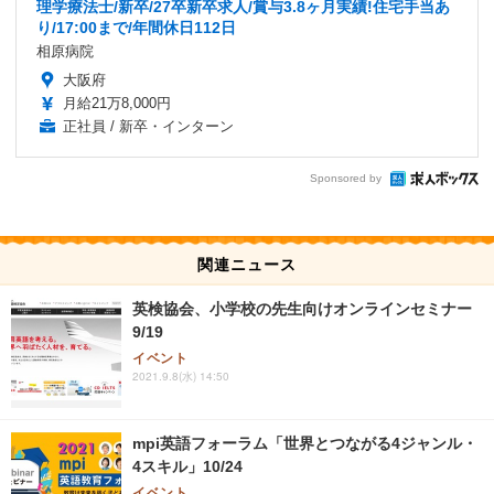
理学療法士/新卒/27卒新卒求人/賞与3.8ヶ月実績!住宅手当あ
り/17:00まで/年間休日112日
相原病院
大阪府
月給21万8,000円
正社員 / 新卒・インターン
Sponsored by
関連ニュース
英検協会、小学校の先生向けオンラインセミナー
9/19
イベント
2021.9.8(水) 14:50
mpi英語フォーラム「世界とつながる4ジャンル・
4スキル」10/24
イベント