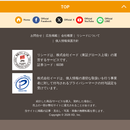
TOP
Official
Official
Official
Home
Official X
Facebook
YouTube
LINE
お問合せ
広告掲載
会社概要
リシードについて
個人情報保護方針
リシードは、株式会社イード（東証グロース上場）の運
営するサービスです。
証券コード：6038
株式会社イードは、個人情報の適切な取扱いを行う事業
者に対して付与されるプライバシーマークの付与認定を
受けています。
紹介した商品/サービスを購入、契約した場合に、
売上の一部が弊社サイトに還元されることがあります。
当サイトに掲載の記事・見出し・写真・画像の無断転載を禁じます。
Copyright © 2026 IID, Inc.